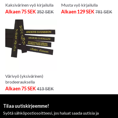
Kaksivärinen vyö kirjailulla
Musta vyö kirjailulla
Alkaen 75 SEK
Alkaen 129 SEK
352 SEK
781 SEK
Värivyö (yksivärinen)
brodeerauksella
Alkaen 75 SEK
413 SEK
Tilaa uutiskirjeemme!
Syötä sähköpostiosoitteesi, jos haluat saada uutisia ja