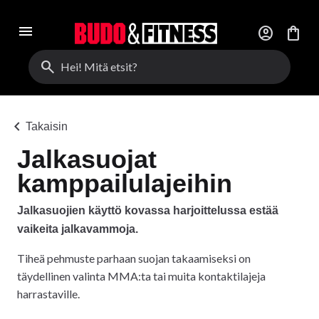
menu
account_circle
shopping_bag
search
chevron_left
Takaisin
Jalkasuojat
kamppailulajeihin
Jalkasuojien käyttö kovassa harjoittelussa estää
vaikeita jalkavammoja.
Tiheä pehmuste parhaan suojan takaamiseksi on
täydellinen valinta MMA:ta tai muita kontaktilajeja
harrastaville.