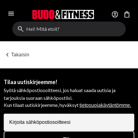
menu
account_circle
shopping_bag
search
chevron_left
Takaisin
Tilaa uutiskirjeemme!
Syötä sähköpostiosoitteesi, jos haluat saada uutisia ja
tarjouksia suoraan sähköpostiisi.
Kun tilaat uutiskirjeemme, hyväksyt
tietosuojakäytäntömme.