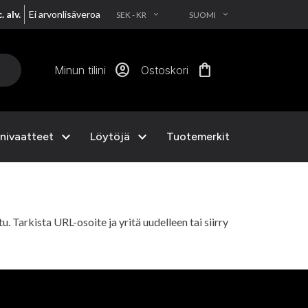
. alv.
Ei arvonlisäveroa
SEK - KR
SUOMI
EXPAND_MORE
EXPAND_MORE
account_circle
shopping_bag
Minun tilini
Ostoskori
expand_more
expand_more
nivaatteet
Löytöjä
Tuotemerkit
ttu. Tarkista URL-osoite ja yritä uudelleen tai siirry