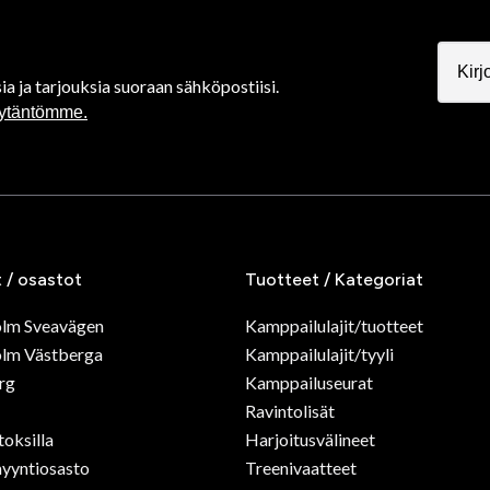
ia ja tarjouksia suoraan sähköpostiisi.
äytäntömme.
t / osastot
Tuotteet / Kategoriat
olm Sveavägen
Kamppailulajit/tuotteet
lm Västberga
Kamppailulajit/tyyli
rg
Kamppailuseurat
Ravintolisät
toksilla
Harjoitusvälineet
yyntiosasto
Treenivaatteet