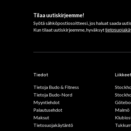
Tilaa uutiskirjeemme!
Syötä sähköpostiosoitteesi, jos haluat saada uutis
Kun tilaat uutiskirjeemme, hyväksyt
tietosuojak
Tiedot
Liikkee
Tietoja Budo & Fitness
Stockh
Tietoja Budo-Nord
Stockho
Myyntiehdot
Götebo
Palautusehdot
Malmö
Maksut
Klubios
Tietosuojakäytäntö
Tukkum