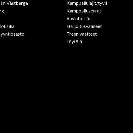
lm Västberga
Kamppailulajit/tyyli
rg
Kamppailuseurat
Ravintolisät
toksilla
Harjoitusvälineet
yyntiosasto
Treenivaatteet
Löytöjä