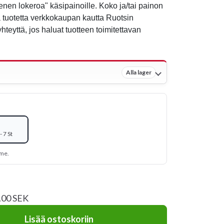
nen lokeroa" käsipainoille. Koko ja/tai painon
ä tuotetta verkkokaupan kautta Ruotsin
yhteyttä, jos haluat tuotteen toimitettavan
Alla lager
 7 St
mme.
0.00 SEK
Lisää ostoskoriin