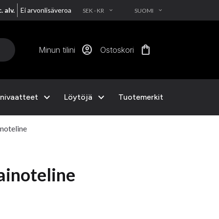
. alv.
Ei arvonlisäveroa
SEK - KR
SUOMI
EXPAND_MORE
EXPAND_MORE
account_circle
shopping_bag
Minun tilini
Ostoskori
expand_more
expand_more
nivaatteet
Löytöjä
Tuotemerkit
inoteline
ainoteline