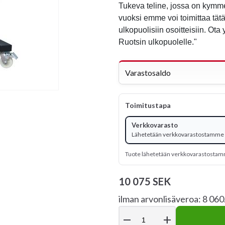
Tukeva teline, jossa on kymme
vuoksi emme voi toimittaa tät
ulkopuolisiin osoitteisiin. Ota 
Ruotsin ulkopuolelle."
Varastosaldo
Toimitustapa
Verkkovarasto
Lähetetään verkkovarastostamme -
Tuote lähetetään verkkovarastosta
10 075 SEK
ilman arvonlisäveroa: 8 06
remove
add