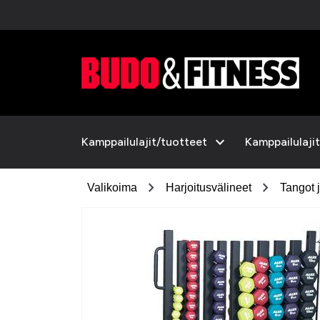
expand_more
Kamppailulajit/tuotteet
Kamppailulajit
chevron_right
chevron_right
Valikoima
Harjoitusvälineet
Tangot 