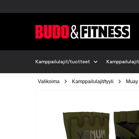
expand_more
Kamppailulajit/tuotteet
Kamppailulajit
chevron_right
chevron_right
Valikoima
Kamppailulajit/tyyli
Muay 