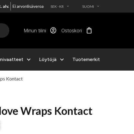
. alv.
Ei arvonlisäveroa
SEK - KR
SUOMI
EXPAND_MORE
EXPAND_MORE
account_circle
shopping_bag
Minun tilini
Ostoskori
expand_more
expand_more
nivaatteet
Löytöjä
Tuotemerkit
ps Kontact
love Wraps Kontact