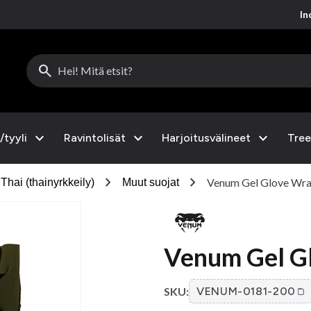
Inc
search
expand_more
expand_more
expand_more
/tyyli
Ravintolisät
Harjoitusvälineet
Tree
chevron_right
chevron_right
Venum Gel Glove Wra
Thai (thainyrkkeily)
Muut suojat
Venum Gel G
SKU:
VENUM-0181-200