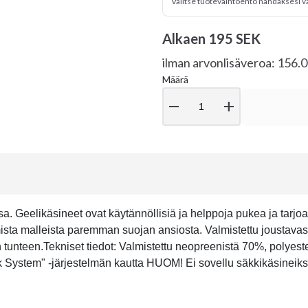
Valitse tuotevaihtoehto nähdäksesi v
Alkaen
195 SEK
ilman arvonlisäveroa: 156.
Määrä
remove
add
sa. Geelikäsineet ovat käytännöllisiä ja helppoja pukea ja tarjo
sta malleista paremman suojan ansiosta. Valmistettu joustavas
tunteen.Tekniset tiedot: Valmistettu neopreenistä 70%, polyes
ystem" -järjestelmän kautta HUOM! Ei sovellu säkkikäsineiksi