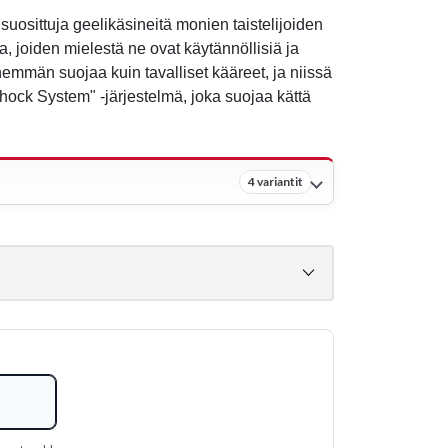
osittuja geelikäsineitä monien taistelijoiden
joiden mielestä ne ovat käytännöllisiä ja
emmän suojaa kuin tavalliset kääreet, ja niissä
ock System" -järjestelmä, joka suojaa kättä
4 variantit