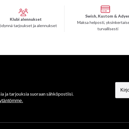
Swish, Kustom & Adye
Klubi alennukset
Maksa helposti, yksinkertaise
ödynnä tarjoukset ja alennukset
turvallisesti
ia ja tarjouksia suoraan sähköpostiisi.
äytäntömme.