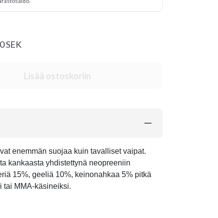
arastosaldo.
00 SEK
Lisää ostoskoriin
avat enemmän suojaa kuin tavalliset vaipat.
ta kankaasta yhdistettynä neopreeniin
teriä 15%, geeliä 10%, keinonahkaa 5% pitkä
 tai MMA-käsineiksi.