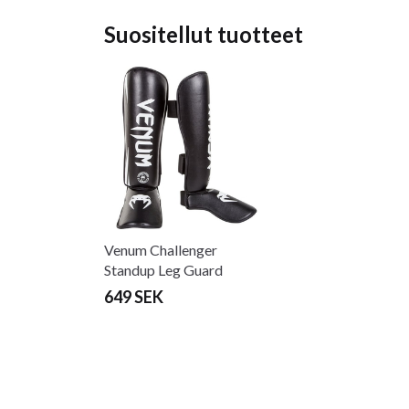
Suositellut tuotteet
Venum Challenger
Standup Leg Guard
musta/valkoinen
649 SEK