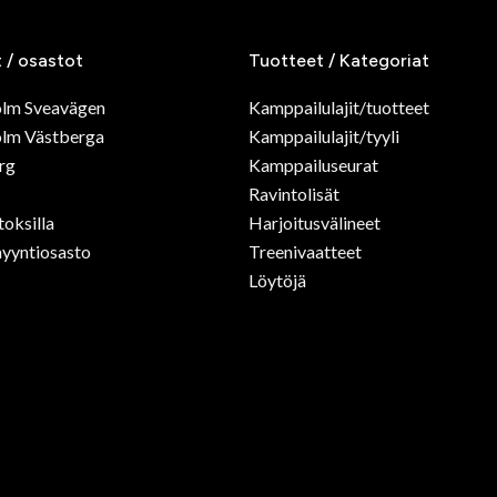
t / osastot
Tuotteet / Kategoriat
olm Sveavägen
Kamppailulajit/tuotteet
lm Västberga
Kamppailulajit/tyyli
rg
Kamppailuseurat
Ravintolisät
toksilla
Harjoitusvälineet
yyntiosasto
Treenivaatteet
Löytöjä