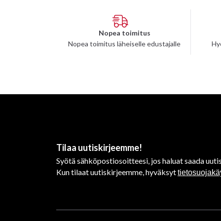
Nopea toimitus
Nopea toimitus läheiselle edustajalle
Hy
Tilaa uutiskirjeemme!
Syötä sähköpostiosoitteesi, jos haluat saada uutis
Kun tilaat uutiskirjeemme, hyväksyt
tietosuojak