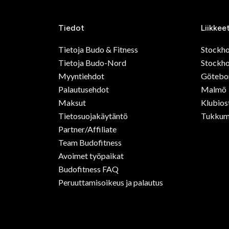
Tiedot
Liikkee
Tietoja Budo & Fitness
Stockh
Tietoja Budo-Nord
Stockho
Myyntiehdot
Götebo
Palautusehdot
Malmö
Maksut
Klubios
Tietosuojakäytäntö
Tukkum
Partner/Affiliate
Team Budofitness
Avoimet työpaikat
Budofitness FAQ
Peruuttamisoikeus ja palautus