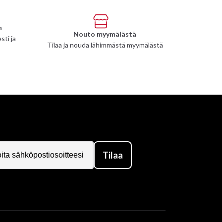
n
Nouto myymälästä
sti ja
Tilaa ja nouda lähimmästä myymälästä
Tilaa