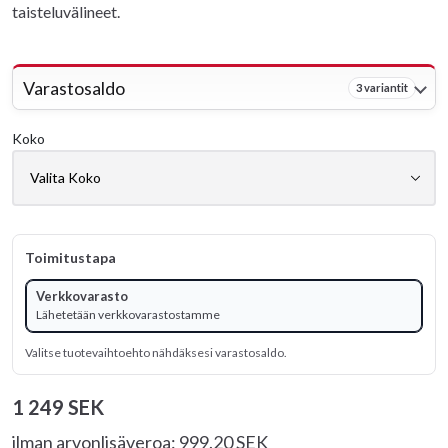
taisteluvälineet.
Varastosaldo
3 variantit
Koko
Toimitustapa
Verkkovarasto
Lähetetään verkkovarastostamme
Valitse tuotevaihtoehto nähdäksesi varastosaldo.
1 249 SEK
ilman arvonlisäveroa: 999.20 SEK