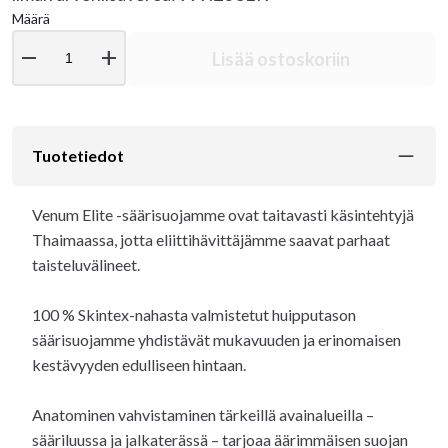
Määrä
remove
add
Lisää ostoskoriin
Tuotetiedot
Venum Elite -säärisuojamme ovat taitavasti käsintehtyjä
Thaimaassa, jotta eliittihävittäjämme saavat parhaat
taisteluvälineet.
100 % Skintex-nahasta valmistetut huipputason
säärisuojamme yhdistävät mukavuuden ja erinomaisen
kestävyyden edulliseen hintaan.
Anatominen vahvistaminen tärkeillä avainalueilla –
sääriluussa ja jalkaterässä – tarjoaa äärimmäisen suojan