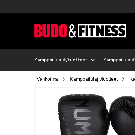
expand_more
Kamppailulajit/tuotteet
Kamppailulajit
chevron_right
chevron_right
Valikoima
Kamppailulajit/tuotteet
Ka