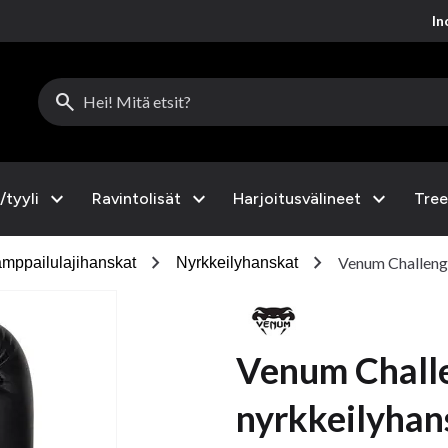
Inc
search
expand_more
expand_more
expand_more
/tyyli
Ravintolisät
Harjoitusvälineet
Tree
chevron_right
chevron_right
Venum Challenge
mppailulajihanskat
Nyrkkeilyhanskat
Venum Challe
nyrkkeilyhan