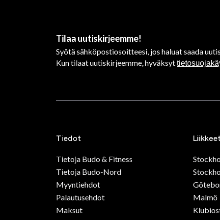
Tilaa uutiskirjeemme!
Syötä sähköpostiosoitteesi, jos haluat saada uutis
Kun tilaat uutiskirjeemme, hyväksyt
tietosuojak
Tiedot
Liikkee
Tietoja Budo & Fitness
Stockh
Tietoja Budo-Nord
Stockho
Myyntiehdot
Götebo
Palautusehdot
Malmö
Maksut
Klubios