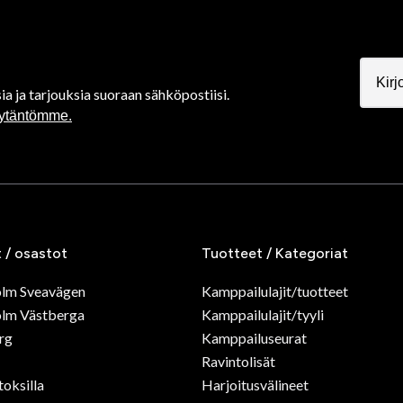
ia ja tarjouksia suoraan sähköpostiisi.
äytäntömme.
t / osastot
Tuotteet / Kategoriat
olm Sveavägen
Kamppailulajit/tuotteet
lm Västberga
Kamppailulajit/tyyli
rg
Kamppailuseurat
Ravintolisät
toksilla
Harjoitusvälineet