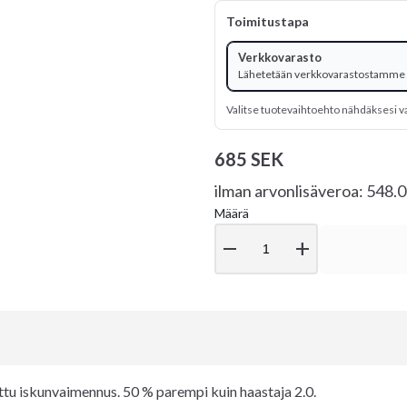
Toimitustapa
Verkkovarasto
Lähetetään verkkovarastostamme
Valitse tuotevaihtoehto nähdäksesi v
685 SEK
ilman arvonlisäveroa: 548.
Määrä
remove
add
tu iskunvaimennus. 50 % parempi kuin haastaja 2.0.