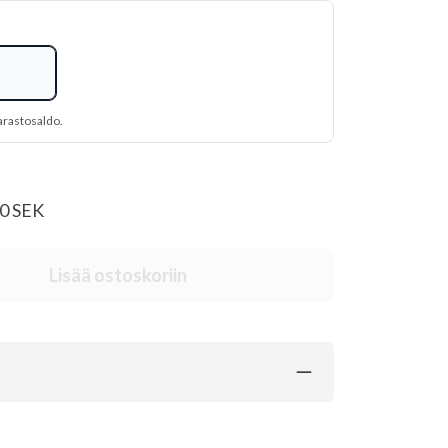
arastosaldo.
00 SEK
Lisää ostoskoriin