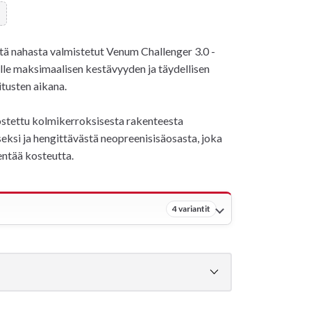
tä nahasta valmistetut Venum Challenger 3.0 -
lle maksimaalisen kestävyyden ja täydellisen
itusten aikana.
tettu kolmikerroksisesta rakenteesta
ksi ja hengittävästä neopreenisisäosasta, joka
ntää kosteutta.
4 variantit