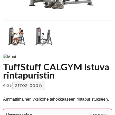
TuffStuff CALGYM Istuva
rintapuristin
SKU:
21702-000
Ammattimainen yksikone tehokkaaseen rintapuristukseen.
Varastosaldo
Alla lager