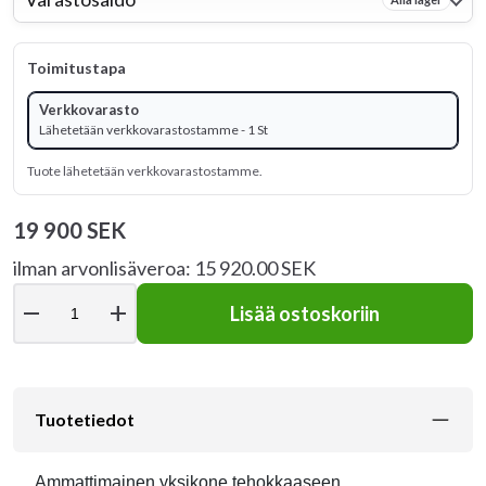
Toimitustapa
Verkkovarasto
Lähetetään verkkovarastostamme - 1 St
Tuote lähetetään verkkovarastostamme.
19 900 SEK
ilman arvonlisäveroa: 15 920.00 SEK
remove
add
Lisää ostoskoriin
Tuotetiedot
Ammattimainen yksikone tehokkaaseen