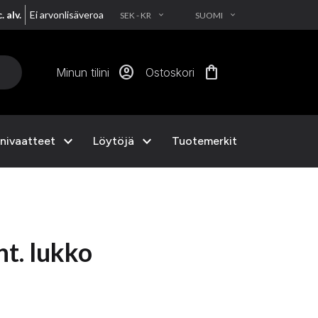
. alv.
Ei arvonlisäveroa
SEK - KR
SUOMI
EXPAND_MORE
EXPAND_MORE
account_circle
shopping_bag
Minun tilini
Ostoskori
expand_more
expand_more
nivaatteet
Löytöjä
Tuotemerkit
nt. lukko