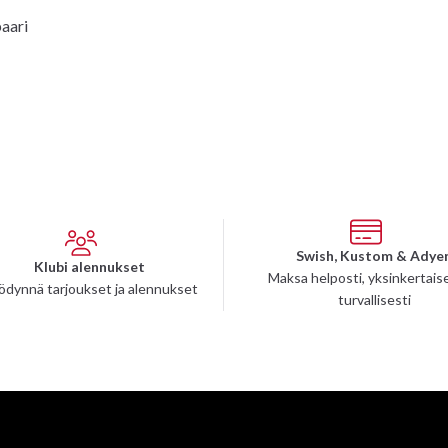
aari
Swish, Kustom & Adye
Klubi alennukset
Maksa helposti, yksinkertaise
ödynnä tarjoukset ja alennukset
turvallisesti