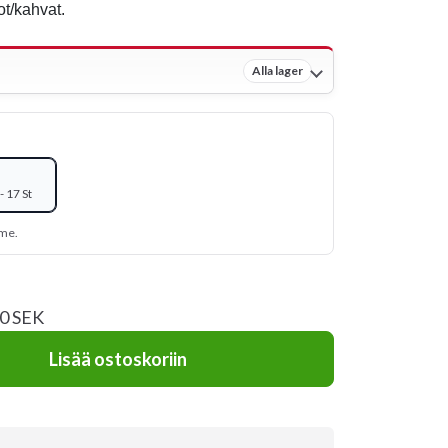
ot/kahvat.
Alla lager
 17 St
mme.
20 SEK
Lisää ostoskoriin