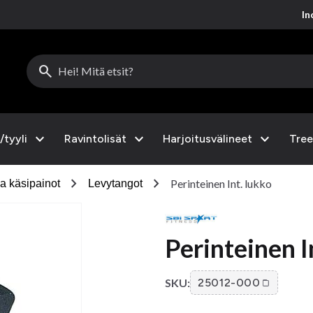
Inc
search
expand_more
expand_more
expand_more
/tyyli
Ravintolisät
Harjoitusvälineet
Tree
chevron_right
chevron_right
Perinteinen Int. lukko
ja käsipainot
Levytangot
Perinteinen I
SKU:
25012-000