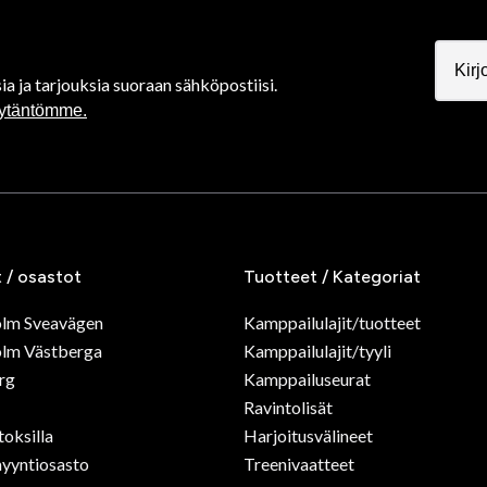
ia ja tarjouksia suoraan sähköpostiisi.
äytäntömme.
t / osastot
Tuotteet / Kategoriat
olm Sveavägen
Kamppailulajit/tuotteet
lm Västberga
Kamppailulajit/tyyli
rg
Kamppailuseurat
Ravintolisät
toksilla
Harjoitusvälineet
yyntiosasto
Treenivaatteet