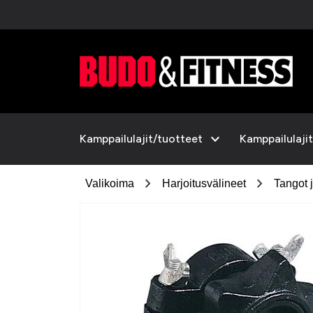
expand_more
Kamppailulajit/tuotteet
Kamppailulajit
chevron_right
chevron_right
Valikoima
Harjoitusvälineet
Tangot 