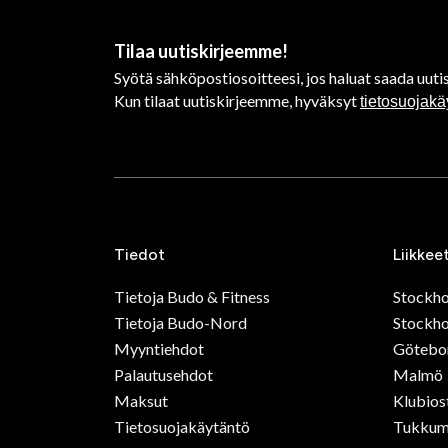
Tilaa uutiskirjeemme!
Syötä sähköpostiosoitteesi, jos haluat saada uutis
Kun tilaat uutiskirjeemme, hyväksyt
tietosuojak
Tiedot
Liikkee
Tietoja Budo & Fitness
Stockh
Tietoja Budo-Nord
Stockho
Myyntiehdot
Götebo
Palautusehdot
Malmö
Maksut
Klubios
Tietosuojakäytäntö
Tukkum