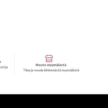
n
Nouto myymälästä
sti ja
Tilaa ja nouda lähimmästä myymälästä