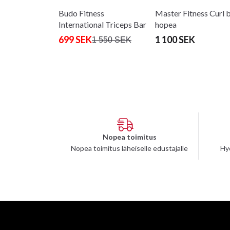
Budo Fitness
Master Fitness Curl b
International Triceps Bar
hopea
699 SEK
1 100 SEK
1 550 SEK
Nopea toimitus
Nopea toimitus läheiselle edustajalle
Hy