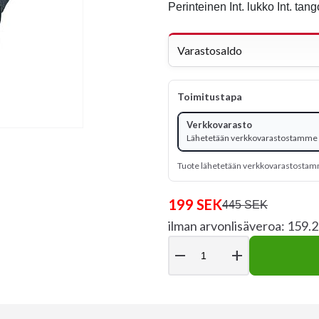
Perinteinen Int. lukko Int. tang
Varastosaldo
Toimitustapa
Verkkovarasto
Lähetetään verkkovarastostamme -
Tuote lähetetään verkkovarastosta
199 SEK
445 SEK
ilman arvonlisäveroa: 159.
remove
add