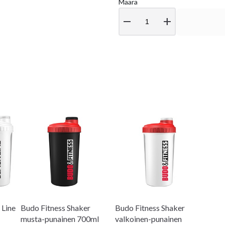
Määrä
remove
add
 Line
Budo Fitness Shaker
Budo Fitness Shaker
musta-punainen 700ml
valkoinen-punainen