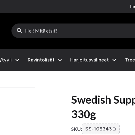
Inc
search
expand_more
expand_more
expand_more
/tyyli
Ravintolisät
Harjoitusvälineet
Tree
Swedish Supp
330g
SKU:
SS-108343