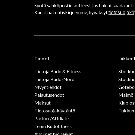
Syötä sähköpostiosoitteesi, jos haluat saada uutis
Kun tilaat uutiskirjeemme, hyväksyt
tietosuojak
Tiedot
Liikkee
Tietoja Budo & Fitness
Stockh
Tietoja Budo-Nord
Stockho
Myyntiehdot
Götebo
Palautusehdot
Malmö
Maksut
Klubios
Tietosuojakäytäntö
Tukkum
Partner/Affiliate
Team Budofitness
Avoimet työpaikat