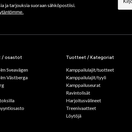
ia ja tarjouksia suoraan sähköpostiisi.
äytäntömme.
t / osastot
Tuotteet / Kategoriat
olm Sveavägen
Kamppailulajit/tuotteet
lm Västberga
Kamppailulajit/tyyli
rg
Kamppailuseurat
Ravintolisät
toksilla
Harjoitusvälineet
yyntiosasto
Treenivaatteet
Löytöjä