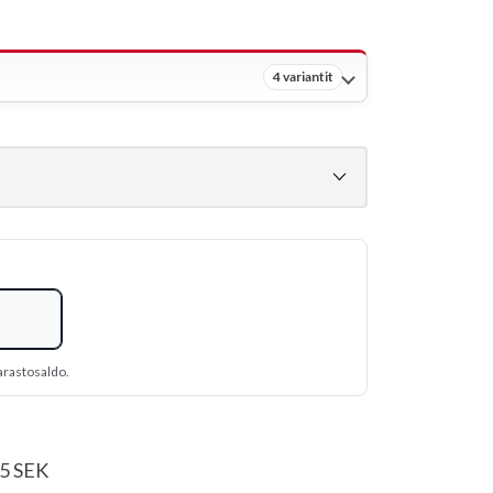
4 variantit
arastosaldo.
55 SEK