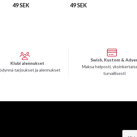
700ml
49 SEK
49 SEK
Swish, Kustom & Adye
Klubi alennukset
Maksa helposti, yksinkertaise
ödynnä tarjoukset ja alennukset
turvallisesti