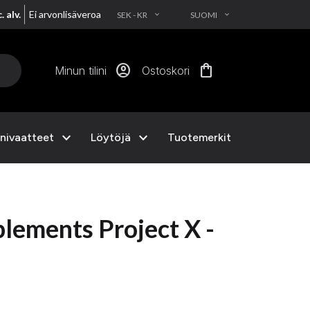
. alv.
Ei arvonlisäveroa
SEK - KR
SUOMI
EXPAND_MORE
EXPAND_MORE
account_circle
shopping_bag
Minun tilini
Ostoskori
expand_more
expand_more
nivaatteet
Löytöjä
Tuotemerkit
lements Project X -