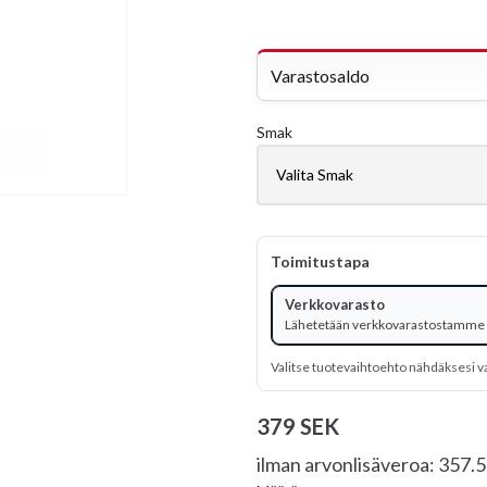
Varastosaldo
Smak
Toimitustapa
Verkkovarasto
Lähetetään verkkovarastostamme
Valitse tuotevaihtoehto nähdäksesi v
379 SEK
ilman arvonlisäveroa: 357.