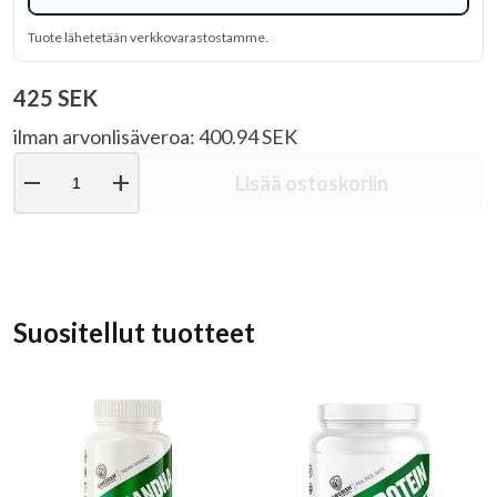
Tuote lähetetään verkkovarastostamme.
425 SEK
ilman arvonlisäveroa: 400.94 SEK
remove
add
Lisää ostoskoriin
Suositellut tuotteet