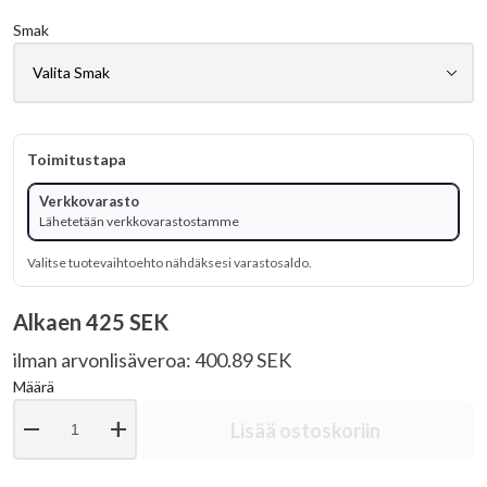
Smak
Toimitustapa
Verkkovarasto
Lähetetään verkkovarastostamme
Valitse tuotevaihtoehto nähdäksesi varastosaldo.
Alkaen
425 SEK
ilman arvonlisäveroa: 400.89 SEK
Määrä
remove
add
Lisää ostoskoriin