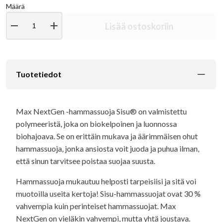
Määrä
remove
add
Lisää ostoskoriin
Tuotetiedot
Max NextGen -hammassuoja Sisu® on valmistettu
polymeeristä, joka on biokelpoinen ja luonnossa
biohajoava. Se on erittäin mukava ja äärimmäisen ohut
hammassuoja, jonka ansiosta voit juoda ja puhua ilman,
että sinun tarvitsee poistaa suojaa suusta.
Hammassuoja mukautuu helposti tarpeisiisi ja sitä voi
muotoilla useita kertoja! Sisu-hammassuojat ovat 30 %
vahvempia kuin perinteiset hammassuojat. Max
NextGen on vieläkin vahvempi, mutta yhtä joustava.