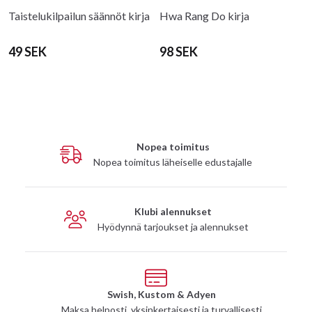
Taistelukilpailun säännöt kirja
Hwa Rang Do kirja
49 SEK
98 SEK
Nopea toimitus
Nopea toimitus läheiselle edustajalle
Klubi alennukset
Hyödynnä tarjoukset ja alennukset
Swish, Kustom & Adyen
Maksa helposti, yksinkertaisesti ja turvallisesti