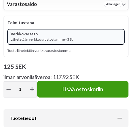
Varastosaldo
Alla lager
Toimitustapa
Verkkovarasto
Lähetetään verkkovarastostamme - 3 St
Tuote lähetetään verkkovarastostamme.
125 SEK
ilman arvonlisäveroa: 117.92 SEK
remove
add
Lisää ostoskoriin
Tuotetiedot