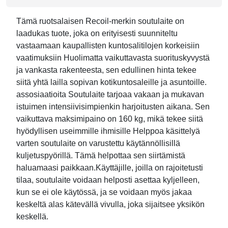
Tämä ruotsalaisen Recoil-merkin soutulaite on
laadukas tuote, joka on erityisesti suunniteltu
vastaamaan kaupallisten kuntosalitilojen korkeisiin
vaatimuksiin Huolimatta vaikuttavasta suorituskyvystä
ja vankasta rakenteesta, sen edullinen hinta tekee
siitä yhtä lailla sopivan kotikuntosaleille ja asuntoille.
assosiaatioita Soutulaite tarjoaa vakaan ja mukavan
istuimen intensiivisimpienkin harjoitusten aikana. Sen
vaikuttava maksimipaino on 160 kg, mikä tekee siitä
hyödyllisen useimmille ihmisille Helppoa käsittelyä
varten soutulaite on varustettu käytännöllisillä
kuljetuspyörillä. Tämä helpottaa sen siirtämistä
haluamaasi paikkaan.Käyttäjille, joilla on rajoitetusti
tilaa, soutulaite voidaan helposti asettaa kyljelleen,
kun se ei ole käytössä, ja se voidaan myös jakaa
keskeltä alas kätevällä vivulla, joka sijaitsee yksikön
keskellä.