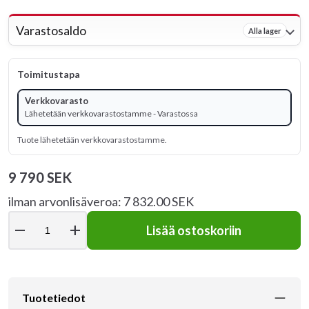
Varastosaldo
Alla lager
Toimitustapa
Verkkovarasto
Lähetetään verkkovarastostamme - Varastossa
Tuote lähetetään verkkovarastostamme.
9 790 SEK
ilman arvonlisäveroa: 7 832.00 SEK
remove
add
Lisää ostoskoriin
Tuotetiedot