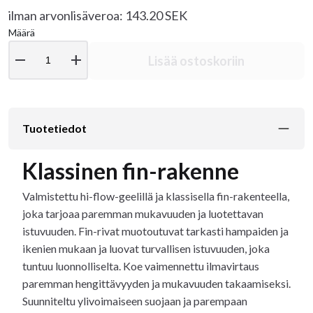
ilman arvonlisäveroa: 143.20 SEK
Määrä
remove
add
Lisää ostoskoriin
Tuotetiedot
Klassinen fin-rakenne
Valmistettu hi-flow-geelillä ja klassisella fin-rakenteella,
joka tarjoaa paremman mukavuuden ja luotettavan
istuvuuden. Fin-rivat muotoutuvat tarkasti hampaiden ja
ikenien mukaan ja luovat turvallisen istuvuuden, joka
tuntuu luonnolliselta. Koe vaimennettu ilmavirtaus
paremman hengittävyyden ja mukavuuden takaamiseksi.
Suunniteltu ylivoimaiseen suojaan ja parempaan