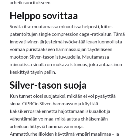
urheilusuoritukseen.
Helppo sovittaa
Sovita itse muutamassa minuutissa helposti, kiitos
patentoitujen single compression cage -ratkaisun. Tämä
innovatiivinen järjestelmä hyödyntää leuan luonnollista
voimaa puristaakseen hammassuojan täydelliseen
muotoon Silver-tason istuvuudella. Muutamassa
minuutissa sinulla on mukava istuvuus, joka antaa sinun
keskittyä täysin peliin.
Silver-tason suoja
Kun tunnet olosi suojatuksi, mikään ei voi pysäyttää
sinua. OPROn Silver-hammassuoja käyttää
kaksikerrosrakennetta hajottamaan iskuaallot ja
vähentämään voimaa, mikä auttaa ehkäisemään
urheiluun liittyviä hammasvammoja.
Ammattiurheilijoiden käyttämä ympäri maailmaa – ja