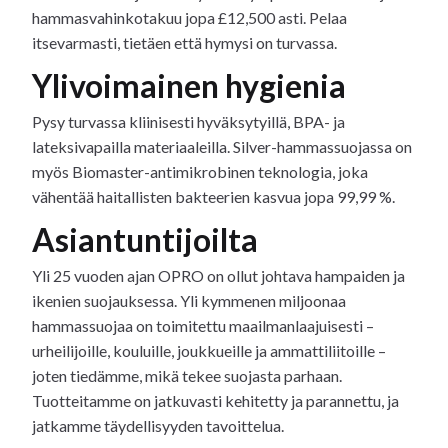
hammasvahinkotakuu jopa £12,500 asti. Pelaa
itsevarmasti, tietäen että hymysi on turvassa.
Ylivoimainen hygienia
Pysy turvassa kliinisesti hyväksytyillä, BPA- ja
lateksivapailla materiaaleilla. Silver-hammassuojassa on
myös Biomaster-antimikrobinen teknologia, joka
vähentää haitallisten bakteerien kasvua jopa 99,99 %.
Asiantuntijoilta
Yli 25 vuoden ajan OPRO on ollut johtava hampaiden ja
ikenien suojauksessa. Yli kymmenen miljoonaa
hammassuojaa on toimitettu maailmanlaajuisesti –
urheilijoille, kouluille, joukkueille ja ammattiliitoille –
joten tiedämme, mikä tekee suojasta parhaan.
Tuotteitamme on jatkuvasti kehitetty ja parannettu, ja
jatkamme täydellisyyden tavoittelua.