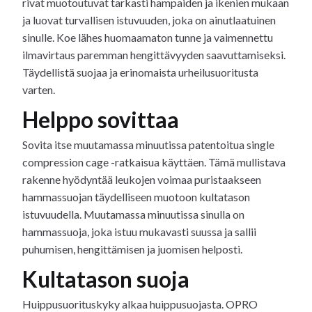
rivat muotoutuvat tarkasti hampaiden ja ikenien mukaan
ja luovat turvallisen istuvuuden, joka on ainutlaatuinen
sinulle. Koe lähes huomaamaton tunne ja vaimennettu
ilmavirtaus paremman hengittävyyden saavuttamiseksi.
Täydellistä suojaa ja erinomaista urheilusuoritusta
varten.
Helppo sovittaa
Sovita itse muutamassa minuutissa patentoitua single
compression cage -ratkaisua käyttäen. Tämä mullistava
rakenne hyödyntää leukojen voimaa puristaakseen
hammassuojan täydelliseen muotoon kultatason
istuvuudella. Muutamassa minuutissa sinulla on
hammassuoja, joka istuu mukavasti suussa ja sallii
puhumisen, hengittämisen ja juomisen helposti.
Kultatason suoja
Huippusuorituskyky alkaa huippusuojasta. OPRO