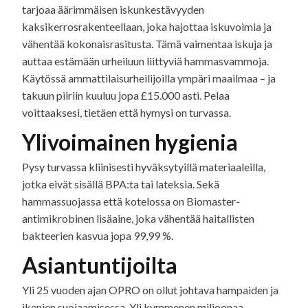
tarjoaa äärimmäisen iskunkestävyyden
kaksikerrosrakenteellaan, joka hajottaa iskuvoimia ja
vähentää kokonaisrasitusta. Tämä vaimentaa iskuja ja
auttaa estämään urheiluun liittyviä hammasvammoja.
Käytössä ammattilaisurheilijoilla ympäri maailmaa – ja
takuun piiriin kuuluu jopa £15.000 asti. Pelaa
voittaaksesi, tietäen että hymysi on turvassa.
Ylivoimainen hygienia
Pysy turvassa kliinisesti hyväksytyillä materiaaleilla,
jotka eivät sisällä BPA:ta tai lateksia. Sekä
hammassuojassa että kotelossa on Biomaster-
antimikrobinen lisäaine, joka vähentää haitallisten
bakteerien kasvua jopa 99,99 %.
Asiantuntijoilta
Yli 25 vuoden ajan OPRO on ollut johtava hampaiden ja
ikenien suojaamisessa. Yli kymmenen miljoonaa