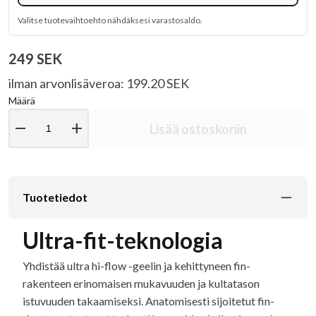
Valitse tuotevaihtoehto nähdäksesi varastosaldo.
249 SEK
ilman arvonlisäveroa: 199.20 SEK
Määrä
remove
add
Lisää ostoskoriin
Tuotetiedot
Ultra-fit-teknologia
Yhdistää ultra hi-flow -geelin ja kehittyneen fin-
rakenteen erinomaisen mukavuuden ja kultatason
istuvuuden takaamiseksi. Anatomisesti sijoitetut fin-