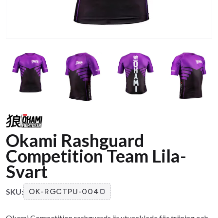
Okami Rashguard
Competition Team Lila-
Svart
SKU:
OK-RGCTPU-004
Okami Competition rashguards är utvecklade för träning och