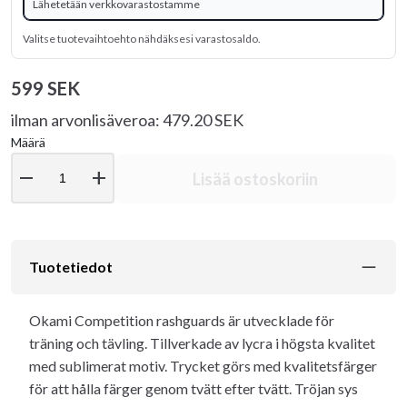
Lähetetään verkkovarastostamme
Valitse tuotevaihtoehto nähdäksesi varastosaldo.
599 SEK
ilman arvonlisäveroa: 479.20 SEK
Määrä
remove
add
Lisää ostoskoriin
Tuotetiedot
Okami Competition rashguards är utvecklade för
träning och tävling. Tillverkade av lycra i högsta kvalitet
med sublimerat motiv. Trycket görs med kvalitetsfärger
för att hålla färger genom tvätt efter tvätt. Tröjan sys