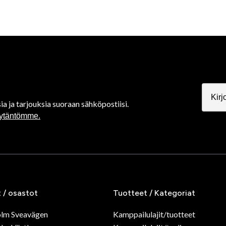
ia ja tarjouksia suoraan sähköpostiisi.
äytäntömme.
t / osastot
Tuotteet / Kategoriat
olm Sveavägen
Kamppailulajit/tuotteet