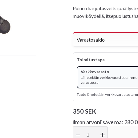
Puinen harjoitusveitsi päällyst
muoviköydellä, itsepuolustushar
Varastosaldo
Toimitustapa
Verkkovarasto
Lähetetään verkkovarastostamme -
varastossa
Tuote lähetetään verkkovarastosta
350 SEK
ilman arvonlisäveroa: 280.
remove
add