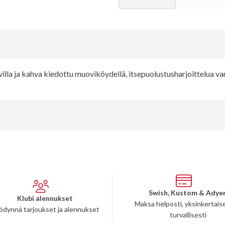
illa ja kahva kiedottu muoviköydellä, itsepuolustusharjoittelua var
Swish, Kustom & Adye
Klubi alennukset
Maksa helposti, yksinkertaise
ödynnä tarjoukset ja alennukset
turvallisesti