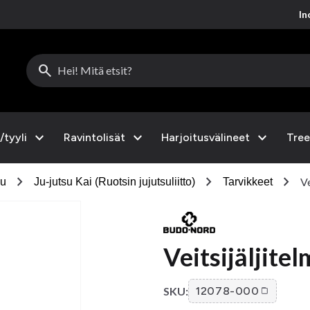
Inc
search
expand_more
expand_more
expand_more
/tyyli
Ravintolisät
Harjoitusvälineet
Tree
chevron_right
chevron_right
chevron_right
Ve
su
Ju-jutsu Kai (Ruotsin jujutsuliitto)
Tarvikkeet
Veitsijäljite
SKU:
12078-000