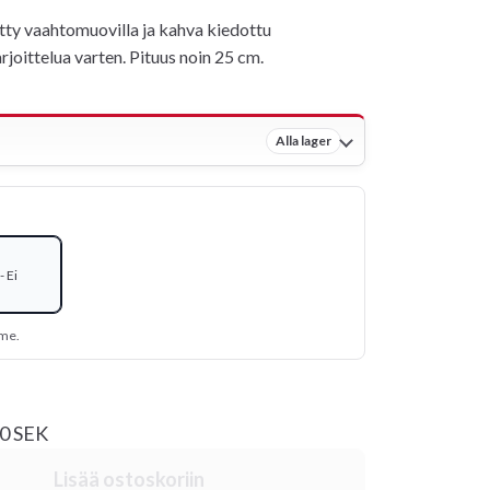
etty vaahtomuovilla ja kahva kiedottu
joittelua varten. Pituus noin 25 cm.
Alla lager
 Ei
mme.
00 SEK
Lisää ostoskoriin