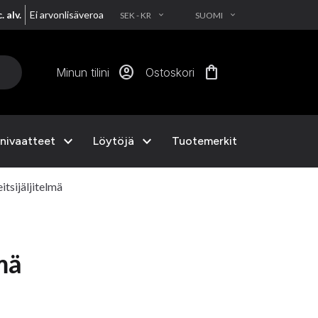
. alv.
Ei arvonlisäveroa
SEK - KR
SUOMI
EXPAND_MORE
EXPAND_MORE
account_circle
shopping_bag
Minun tilini
Ostoskori
expand_more
expand_more
nivaatteet
Löytöjä
Tuotemerkit
itsijäljitelmä
lmä