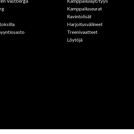
lm Västberga
Kamppailulajit/tyyli
rg
Kamppailuseurat
Ravintolisät
toksilla
Harjoitusvälineet
yyntiosasto
Treenivaatteet
Löytöjä