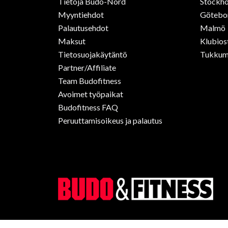
Tietoja Budo-Nord
Stockho
Myyntiehdot
Götebo
Palautusehdot
Malmö
Maksut
Klubios
Tietosuojakäytäntö
Tukkum
Partner/Affiliate
Team Budofitness
Avoimet työpaikat
Budofitness FAQ
Peruuttamisoikeus ja palautus