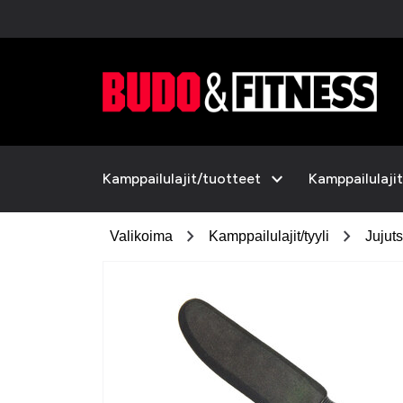
expand_more
Kamppailulajit/tuotteet
Kamppailulajit
chevron_right
chevron_right
Valikoima
Kamppailulajit/tyyli
Jujut