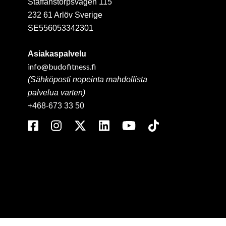
Staffanstorpsvägen 115
232 61 Arlöv Sverige
SE556053342301
Asiakaspalvelu
info@budofitness.fi
(Sähköposti nopeinta mahdollista
palvelua varten)
+468-673 33 50