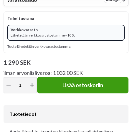
Toimitustapa
Verkkovarasto
Lähetetään verkkovarastostamme - 10 St
Tuote lähetetään verkkovarastostamme.
1 290 SEK
ilman arvonlisäveroa: 1 032.00 SEK
remove
add
Lisää ostoskoriin
Tuotetiedot
Budo-Nord Jo-keppi on klassinen japanilaistyylinen