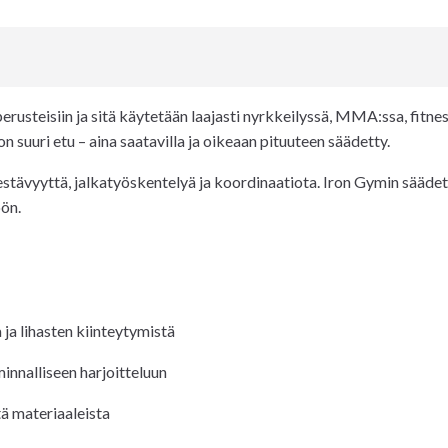
rusteisiin ja sitä käytetään laajasti nyrkkeilyssä, MMA:ssa, fitnes
n suuri etu – aina saatavilla ja oikeaan pituuteen säädetty.
tävyyttä, jalkatyöskentelyä ja koordinaatiota. Iron Gymin säädet
öön.
ja lihasten kiinteytymistä
innalliseen harjoitteluun
tä materiaaleista