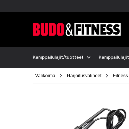
expand_more
Kamppailulajit/tuotteet
Kamppailulajit
chevron_right
chevron_right
Valikoima
Harjoitusvälineet
Fitness-