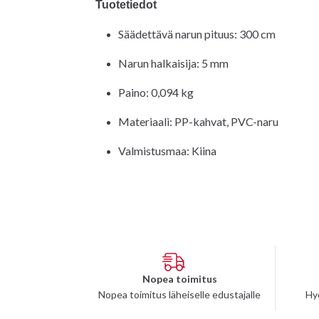
Tuotetiedot
Säädettävä narun pituus: 300 cm
Narun halkaisija: 5 mm
Paino: 0,094 kg
Materiaali: PP-kahvat, PVC-naru
Valmistusmaa: Kiina
Nopea toimitus
Nopea toimitus läheiselle edustajalle
Hy