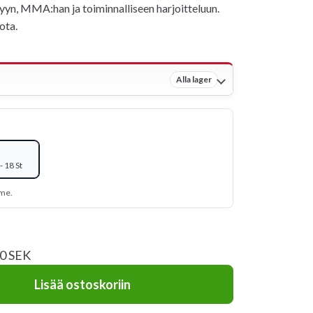
yn, MMA:han ja toiminnalliseen harjoitteluun.
ota.
Alla lager
 18 St
mme.
20 SEK
Lisää ostoskoriin