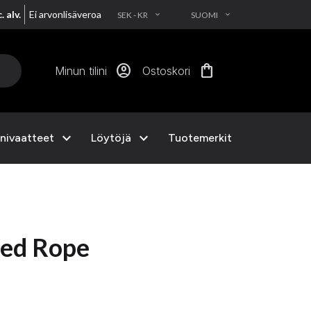
. alv.
Ei arvonlisäveroa
SEK - KR
SUOMI
EXPAND_MORE
EXPAND_MORE
account_circle
shopping_bag
Minun tilini
Ostoskori
expand_more
expand_more
nivaatteet
Löytöjä
Tuotemerkit
eed Rope