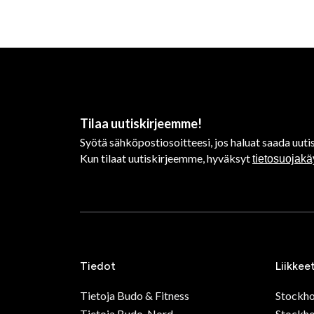
Tilaa uutiskirjeemme!
Syötä sähköpostiosoitteesi, jos haluat saada uutis
Kun tilaat uutiskirjeemme, hyväksyt
tietosuojak
Tiedot
Liikkee
Tietoja Budo & Fitness
Stockh
Tietoja Budo-Nord
Stockho