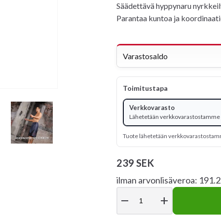
Säädettävä hyppynaru nyrkkeily
Parantaa kuntoa ja koordinaati
Varastosaldo
Toimitustapa
Verkkovarasto
Lähetetään verkkovarastostamme -
Tuote lähetetään verkkovarastosta
239 SEK
ilman arvonlisäveroa: 191.
remove
add