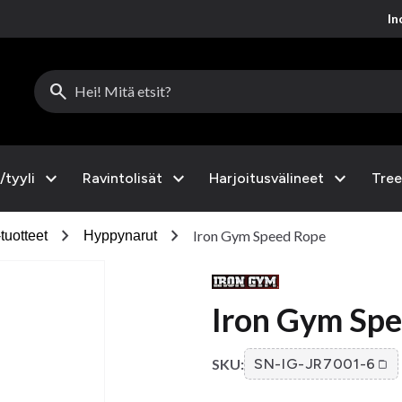
Inc
search
expand_more
expand_more
expand_more
/tyyli
Ravintolisät
Harjoitusvälineet
Tree
chevron_right
chevron_right
Iron Gym Speed Rope
tuotteet
Hyppynarut
Iron Gym Sp
SKU:
SN-IG-JR7001-6