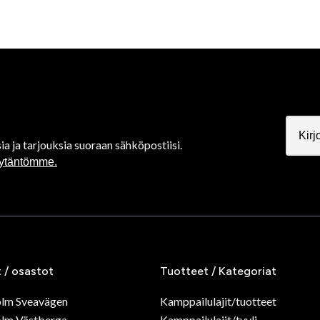
ia ja tarjouksia suoraan sähköpostiisi.
äytäntömme.
t / osastot
Tuotteet / Kategoriat
olm Sveavägen
Kamppailulajit/tuotteet
lm Västberga
Kamppailulajit/tyyli