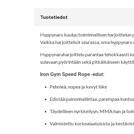
Tuotetiedot
Hyppynaru kuuluu toiminnallisen harjoittelun pe
Vaikka harjoittelisit seurassa, oma hyppynaru o
Hyppynaruharjoittelu parantaa tehokkaasti kes
sulavaan pyörintään sekä pitkäikäiseen käytt
Iron Gym Speed Rope -edut:
Pehmeä, nopea ja kevyt liike
Edistää painonhallintaa, parempaa kuntoa 
Täydellinen nyrkkeilyyn, MMA:han ja toim
Valmistettu korkealaatuisista ja kestävis