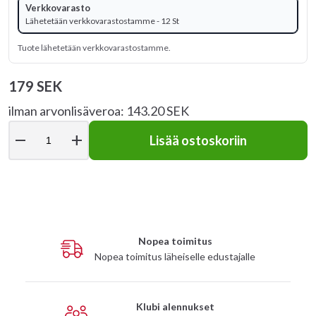
Verkkovarasto
Lähetetään verkkovarastostamme - 12 St
Tuote lähetetään verkkovarastostamme.
179 SEK
ilman arvonlisäveroa: 143.20 SEK
remove
add
Lisää ostoskoriin
Nopea toimitus
Nopea toimitus läheiselle edustajalle
Klubi alennukset