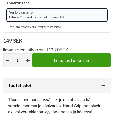
Toimitustapa
Verkkovarasto
Lähetetään verkkovarastostamme - 19 St
Tuote lähetetään verkkovarastostamme.
149 SEK
ilman arvonlisäveroa: 119.20 SEK
remove
add
Lisää ostoskoriin
Tuotetiedot
Täydellinen harjoitusväline, joka vahvistaa kättä,
sormia, rannetta ja käsivarsia. Hand Grip -harjoittelu
aktivoi verenkiertoa kyynärvarressa ja kädessä.