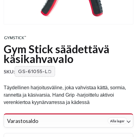
Gym Stick säädettävä
käsikahvavalo
SKU:
GS-61055-L
Täydellinen harjoitusväline, joka vahvistaa kättä, sormia,
rannetta ja käsivarsia. Hand Grip -harjoittelu aktivoi
verenkiertoa kyynärvarressa ja kädessä
Varastosaldo
Alla lager