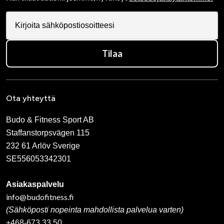
Tilaa
Ota yhteyttä
Budo & Fitness Sport AB
Staffanstorpsvägen 115
232 61 Arlöv Sverige
SE556053342301
Asiakaspalvelu
info@budofitness.fi
(Sähköposti nopeinta mahdollista palvelua varten)
+468-673 33 50