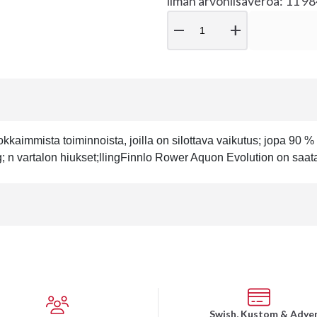
ilman arvonlisäveroa: 11 9
remove
add
okkaimmista toiminnoista, joilla on silottava vaikutus; jopa 90 
g; n vartalon hiukset;llingFinnlo Rower Aquon Evolution on sa
Swish, Kustom & Adye