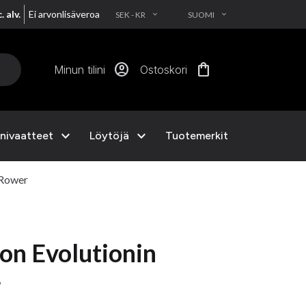
. alv.
Ei arvonlisäveroa
SEK - KR
SUOMI
EXPAND_MORE
EXPAND_MORE
account_circle
shopping_bag
Minun tilini
Ostoskori
expand_more
expand_more
nivaatteet
Löytöjä
Tuotemerkit
 Rower
n Evolutionin
r