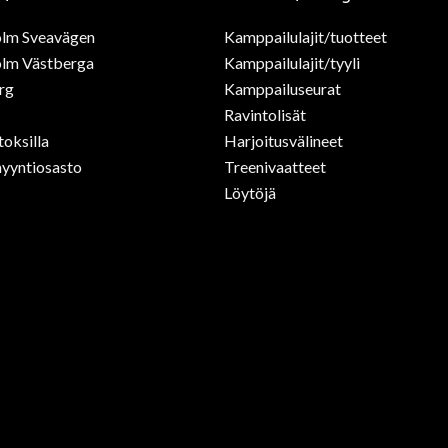
olm Sveavägen
Kamppailulajit/tuotteet
lm Västberga
Kamppailulajit/tyyli
rg
Kamppailuseurat
Ravintolisät
toksilla
Harjoitusvälineet
yyntiosasto
Treenivaatteet
Löytöjä