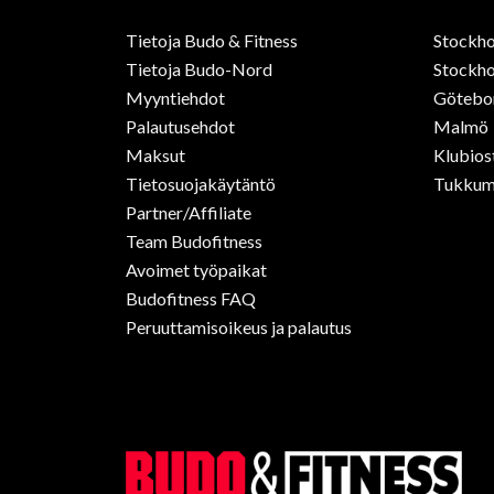
Tietoja Budo & Fitness
Stockh
Tietoja Budo-Nord
Stockho
Myyntiehdot
Götebo
Palautusehdot
Malmö
Maksut
Klubios
Tietosuojakäytäntö
Tukkum
Partner/Affiliate
Team Budofitness
Avoimet työpaikat
Budofitness FAQ
Peruuttamisoikeus ja palautus