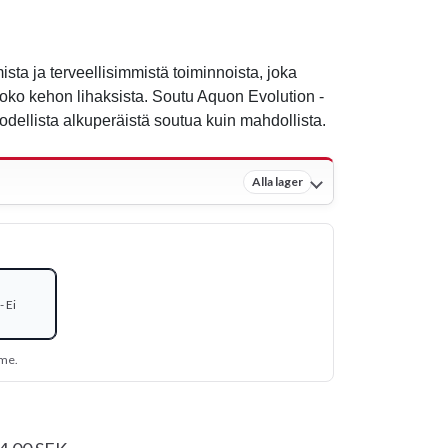
sta ja terveellisimmistä toiminnoista, joka
koko kehon lihaksista. Soutu Aquon Evolution -
 todellista alkuperäistä soutua kuin mahdollista.
Alla lager
 Ei
mme.