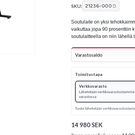
SKU:
21236-000
Soutulaite on yksi tehokkaimmi
vaikuttaa jopa 90 prosenttiin 
soutulaitteella on niin lähellä
Varastosaldo
Toimitustapa
Verkkovarasto
Lähetetään verkkovarastostamme -
varastossa
Tuote lähetetään verkkovarastosta
14 980 SEK