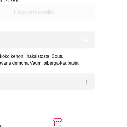
84.00 SEK
Lisää ostoskoriin
% koko kehon lihaksistosta. Soutu
atavana demona Vauml;stberga-kaupasta.
n