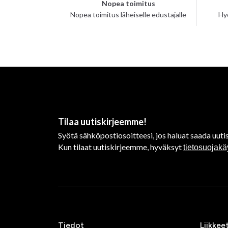
Nopea toimitus
Nopea toimitus läheiselle edustajalle
Hy
Tilaa uutiskirjeemme!
Syötä sähköpostiosoitteesi, jos haluat saada uutis
Kun tilaat uutiskirjeemme, hyväksyt
tietosuojak
Tiedot
Liikkee