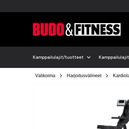
expand_more
Kamppailulajit/tuotteet
Kamppailulajit
chevron_right
chevron_right
Valikoima
Harjoitusvälineet
Kardiola