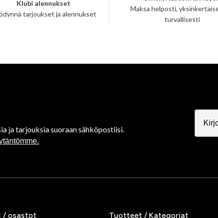
Klubi alennukset
Maksa helposti, yksinkertaise
ödynnä tarjoukset ja alennukset
turvallisesti
ia ja tarjouksia suoraan sähköpostiisi.
äytäntömme.
t / osastot
Tuotteet / Kategoriat