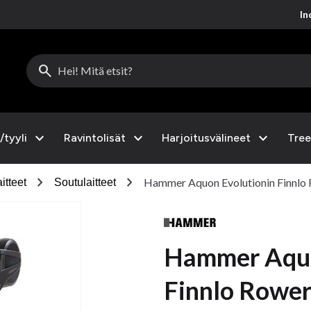
Inc
search
expand_more
expand_more
expand_more
/tyyli
Ravintolisät
Harjoitusvälineet
Tree
chevron_right
chevron_right
Hammer Aquon Evolutionin Finnlo
itteet
Soutulaitteet
Hammer Aquo
Finnlo Rowe