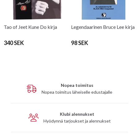
Tao of Jeet Kune Do kirja
Legendaarinen Bruce Lee kirja
340 SEK
98 SEK
Nopea toimitus
Nopea toimitus läheiselle edustajalle
Klubi alennukset
Hyödynnä tarjoukset ja alennukset