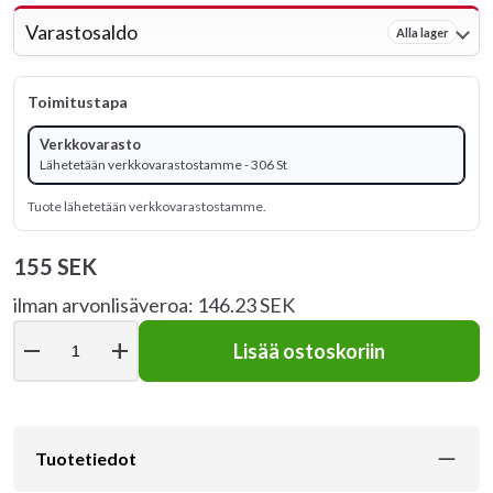
Varastosaldo
Alla lager
Toimitustapa
Verkkovarasto
Lähetetään verkkovarastostamme - 306 St
Tuote lähetetään verkkovarastostamme.
155 SEK
ilman arvonlisäveroa: 146.23 SEK
remove
add
Lisää ostoskoriin
Tuotetiedot