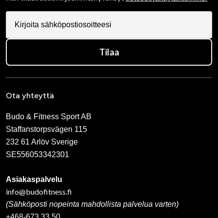
Tilaa
Ota yhteyttä
Budo & Fitness Sport AB
Staffanstorpsvägen 115
232 61 Arlöv Sverige
SE556053342301
Asiakaspalvelu
info@budofitness.fi
(Sähköposti nopeinta mahdollista palvelua varten)
+468-673 33 50