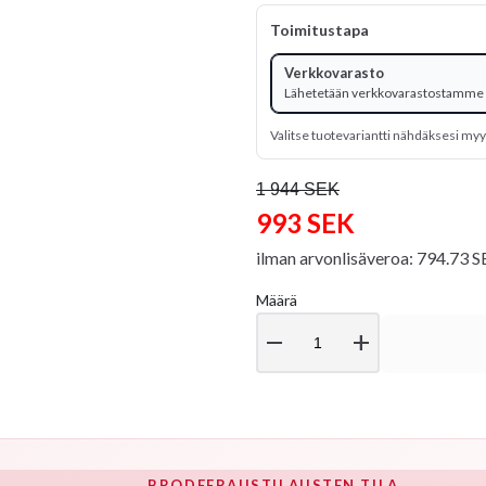
Toimitustapa
Verkkovarasto
Lähetetään verkkovarastostamme
Valitse tuotevariantti nähdäksesi m
1 944 SEK
993 SEK
ilman arvonlisäveroa: 794.73 
Määrä
remove
add
BRODEERAUSTILAUSTEN TILA