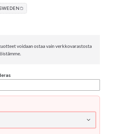
SWEDEN
uotteet voidaan ostaa vain verkkovarastosta
älöistämme.
deras