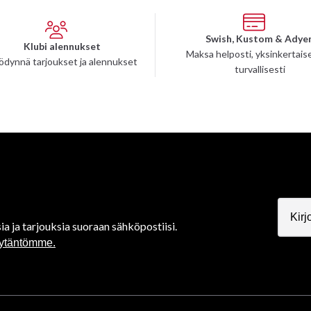
Swish, Kustom & Adye
Klubi alennukset
Maksa helposti, yksinkertaise
ödynnä tarjoukset ja alennukset
turvallisesti
ia ja tarjouksia suoraan sähköpostiisi.
äytäntömme.