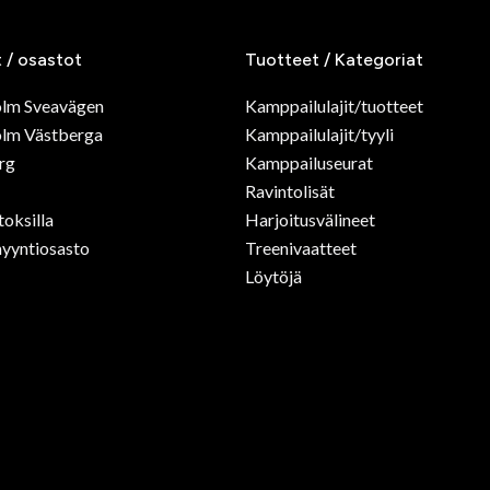
t / osastot
Tuotteet / Kategoriat
olm Sveavägen
Kamppailulajit/tuotteet
lm Västberga
Kamppailulajit/tyyli
rg
Kamppailuseurat
Ravintolisät
toksilla
Harjoitusvälineet
yyntiosasto
Treenivaatteet
Löytöjä