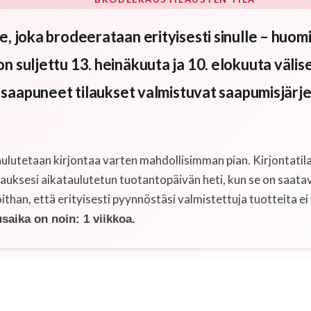
 joka brodeerataan erityisesti sinulle – huomi
suljettu 13. heinäkuuta ja 10. elokuuta välisen
 saapuneet tilaukset valmistuvat saapumisjärj
taulutetaan kirjontaa varten mahdollisimman pian. Kirjontati
uksesi aikataulutetun tuotantopäivän heti, kun se on saatavilla
han, että erityisesti pyynnöstäsi valmistettuja tuotteita ei 
aika on noin: 1 viikkoa.