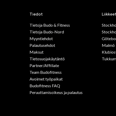
Tiedot
Liikkee
Tietoja Budo & Fitness
Stockh
Tietoja Budo-Nord
Stockho
Myyntiehdot
Götebo
Palautusehdot
Malmö
Maksut
Klubios
Tietosuojakäytäntö
Tukkum
Partner/Affiliate
Team Budofitness
Avoimet työpaikat
Budofitness FAQ
Peruuttamisoikeus ja palautus