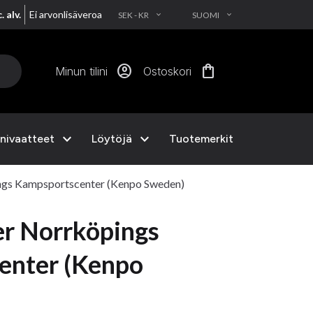
. alv.
Ei arvonlisäveroa
SEK - KR
SUOMI
EXPAND_MORE
EXPAND_MORE
account_circle
shopping_bag
Minun tilini
Ostoskori
expand_more
expand_more
nivaatteet
Löytöjä
Tuotemerkit
ngs Kampsportscenter (Kenpo Sweden)
r Norrköpings
enter (Kenpo