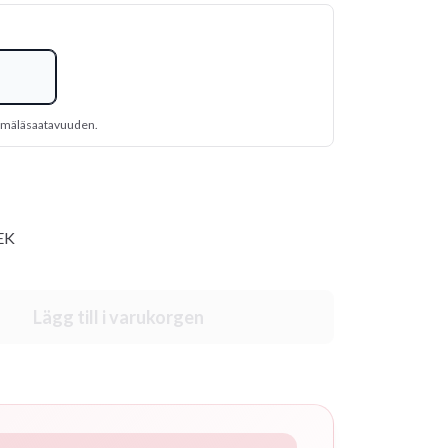
yymäläsaatavuuden.
SEK
Lägg till i varukorgen