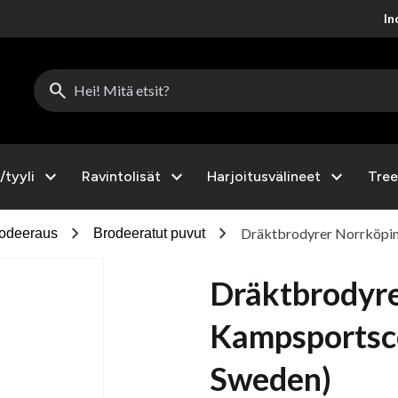
Inc
search
expand_more
expand_more
expand_more
/tyyli
Ravintolisät
Harjoitusvälineet
Tree
chevron_right
chevron_right
Dräktbrodyrer Norrköpi
odeeraus
Brodeeratut puvut
Dräktbrodyre
Kampsportsc
Sweden)