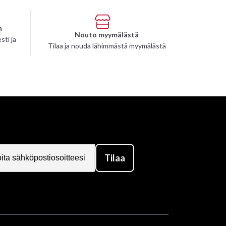
n
Nouto myymälästä
sti ja
Tilaa ja nouda lähimmästä myymälästä
Tilaa