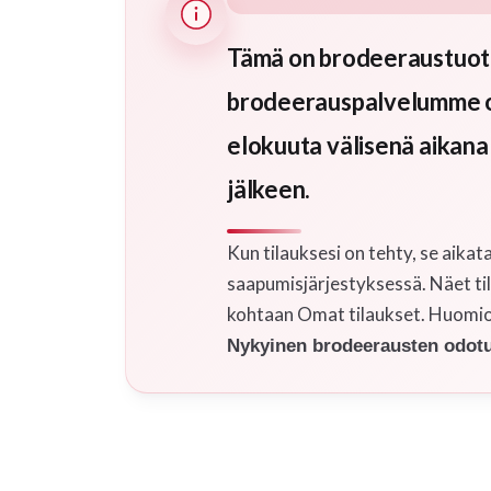
Tämä on brodeeraustuote,
brodeerauspalvelumme on 
elokuuta välisenä aikana
jälkeen.
Kun tilauksesi on tehty, se aika
saapumisjärjestyksessä. Näet tila
kohtaan Omat tilaukset. Huomioit
Nykyinen brodeerausten odotus