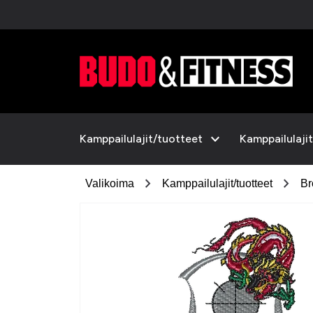
expand_more
Kamppailulajit/tuotteet
Kamppailulajit
chevron_right
chevron_right
Valikoima
Kamppailulajit/tuotteet
Br