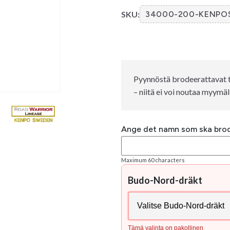
SKU:
34000-200-KENPO
Pyynnöstä brodeerattavat t
– niitä ei voi noutaa myym
Ange det namn som ska bro
Maximum 60 characters
Budo-Nord-dräkt
Tämä valinta on pakollinen