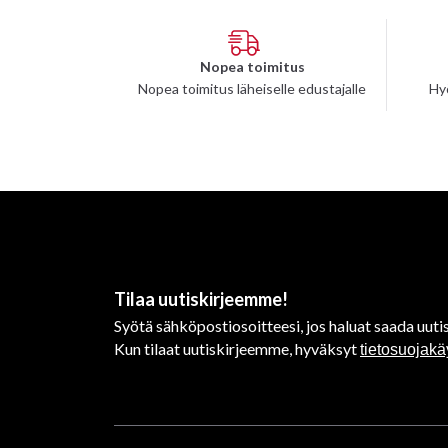
Nopea toimitus
Nopea toimitus läheiselle edustajalle
Hy
Tilaa uutiskirjeemme!
Syötä sähköpostiosoitteesi, jos haluat saada uutis
Kun tilaat uutiskirjeemme, hyväksyt
tietosuojak