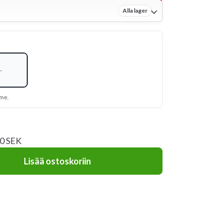
Alla lager
-
mme.
20 SEK
Lisää ostoskoriin