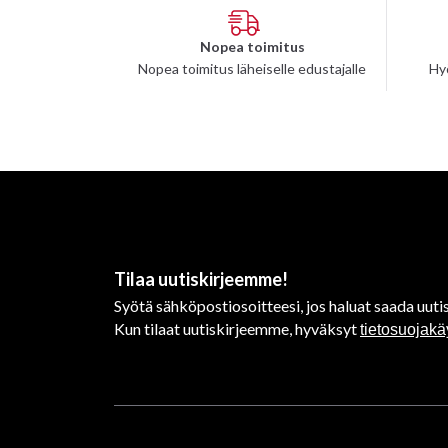
Nopea toimitus
Nopea toimitus läheiselle edustajalle
Hy
Tilaa uutiskirjeemme!
Syötä sähköpostiosoitteesi, jos haluat saada uutis
Kun tilaat uutiskirjeemme, hyväksyt
tietosuojak