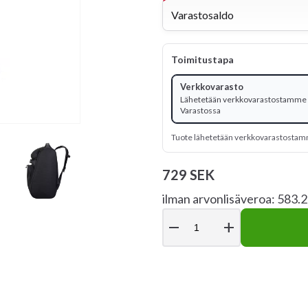
Varastosaldo
Toimitustapa
Verkkovarasto
Lähetetään verkkovarastostamme 
Varastossa
Tuote lähetetään verkkovarastosta
729 SEK
ilman arvonlisäveroa: 583.
remove
add