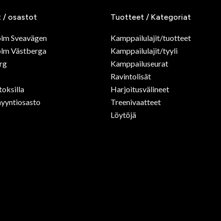
t / osastot
Tuotteet / Kategoriat
olm Sveavägen
Kamppailulajit/tuotteet
lm Västberga
Kamppailulajit/tyyli
rg
Kamppailuseurat
Ravintolisät
toksilla
Harjoitusvälineet
yyntiosasto
Treenivaatteet
Löytöjä