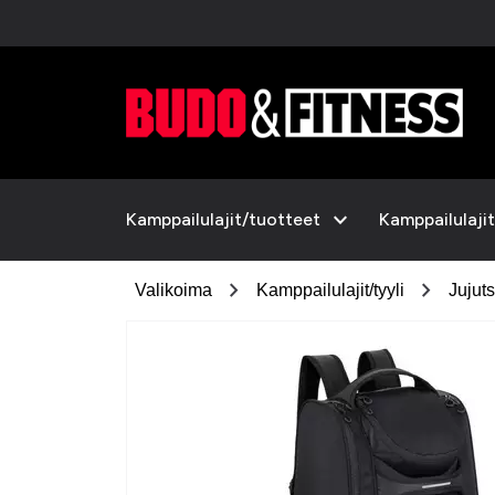
expand_more
Kamppailulajit/tuotteet
Kamppailulajit
chevron_right
chevron_right
Valikoima
Kamppailulajit/tyyli
Jujut