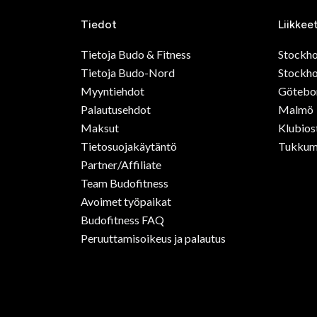
Tiedot
Liikkee
Tietoja Budo & Fitness
Stockh
Tietoja Budo-Nord
Stockho
Myyntiehdot
Götebo
Palautusehdot
Malmö
Maksut
Klubios
Tietosuojakäytäntö
Tukkum
Partner/Affiliate
Team Budofitness
Avoimet työpaikat
Budofitness FAQ
Peruuttamisoikeus ja palautus