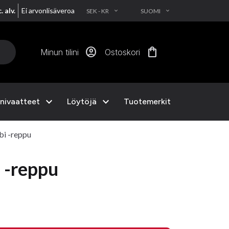
. alv.
Ei arvonlisäveroa
SEK - KR
SUOMI
EXPAND_MORE
EXPAND_MORE
account_circle
shopping_bag
Minun tilini
Ostoskori
expand_more
expand_more
nivaatteet
Löytöjä
Tuotemerkit
bi -reppu
 -reppu