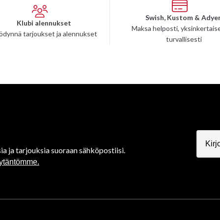
Swish, Kustom & Adye
Klubi alennukset
Maksa helposti, yksinkertaise
ödynnä tarjoukset ja alennukset
turvallisesti
ia ja tarjouksia suoraan sähköpostiisi.
äytäntömme.