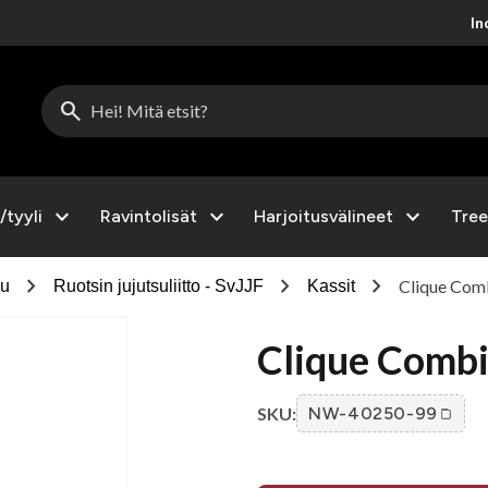
Inc
search
expand_more
expand_more
expand_more
/tyyli
Ravintolisät
Harjoitusvälineet
Tree
chevron_right
chevron_right
chevron_right
Clique Com
su
Ruotsin jujutsuliitto - SvJJF
Kassit
Clique Combi
SKU:
NW-40250-99