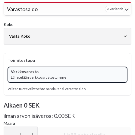
Varastosaldo
6 variantit
Koko
Toimitustapa
Verkkovarasto
Lähetetään verkkovarastostamme
Valitse tuotevaihtoehto nähdäksesi varastosaldo.
Alkaen
0 SEK
ilman arvonlisäveroa: 0.00 SEK
Määrä
remove
add