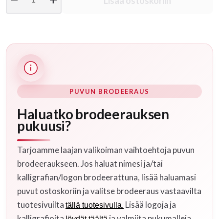
Lisää ostoskoriin
PUVUN BRODEERAUS
Haluatko brodeerauksen
pukuusi?
Tarjoamme laajan valikoiman vaihtoehtoja puvun
brodeeraukseen. Jos haluat nimesi ja/tai
kalligrafian/logon brodeerattuna, lisää haluamasi
puvut ostoskoriin ja valitse brodeeraus vastaavilta
tuotesivuilta
Lisää logoja ja
tällä tuotesivulla.
kalligrafioita
ja valmiita pukumalleja
löydät täältä