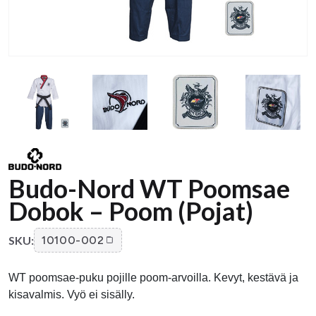
Budo-Nord WT Poomsae
Dobok – Poom (Pojat)
SKU:
10100-002
WT poomsae‑puku pojille poom‑arvoilla. Kevyt, kestävä ja
kisavalmis. Vyö ei sisälly.