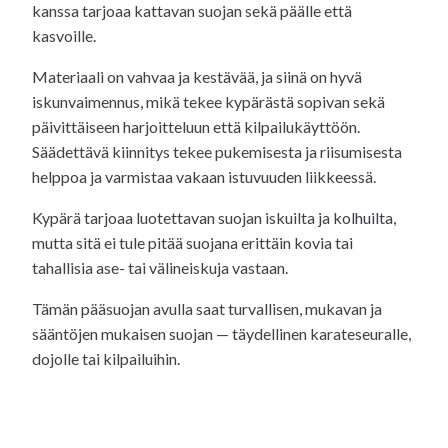
kanssa tarjoaa kattavan suojan sekä päälle että
kasvoille.
Materiaali on vahvaa ja kestävää, ja siinä on hyvä
iskunvaimennus, mikä tekee kypärästä sopivan sekä
päivittäiseen harjoitteluun että kilpailukäyttöön.
Säädettävä kiinnitys tekee pukemisesta ja riisumisesta
helppoa ja varmistaa vakaan istuvuuden liikkeessä.
Kypärä tarjoaa luotettavan suojan iskuilta ja kolhuilta,
mutta sitä ei tule pitää suojana erittäin kovia tai
tahallisia ase- tai välineiskuja vastaan.
Tämän pääsuojan avulla saat turvallisen, mukavan ja
sääntöjen mukaisen suojan — täydellinen karateseuralle,
dojolle tai kilpailuihin.