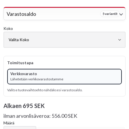
Varastosaldo
5 variantit
Koko
Toimitustapa
Verkkovarasto
Lähetetään verkkovarastostamme
Valitse tuotevaihtoehto nähdäksesi varastosaldo.
Alkaen
695 SEK
ilman arvonlisäveroa: 556.00 SEK
Määrä