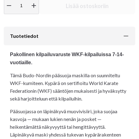
remove
add
Lisää ostoskoriin
Tuotetiedot
Pakollinen kilpailuvaruste WKF-kilpailuissa 7-14-
vuotiaille.
Tämä Budo-Nordin pääsuoja maskilla on suunniteltu
WKF-kumiteen. Kypärä on sertifioitu World Karate
Federationin (WKF) sääntöjen mukaisesti ja hyväksytty
sekä harjoitteluun että kilpailuihin.
Pääsuojassa on läpinäkyvä muovivisiiri, joka suojaa
kasvoja — mukaan lukien nenän ja posket —
heikentämättä näkyvyyttä tai hengittävyyttä.
Läpinäkyvä maski yhdessä tukevan kypärärakenteen