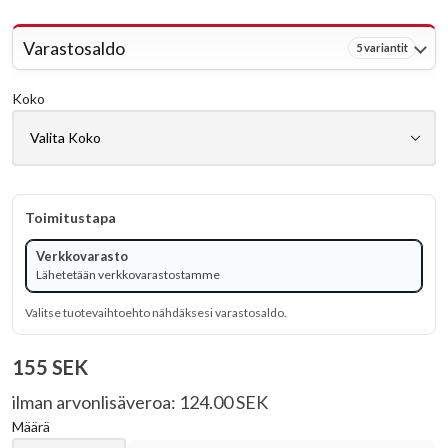
Varastosaldo
5 variantit
Koko
Toimitustapa
Verkkovarasto
Lähetetään verkkovarastostamme
Valitse tuotevaihtoehto nähdäksesi varastosaldo.
155 SEK
ilman arvonlisäveroa: 124.00 SEK
Määrä