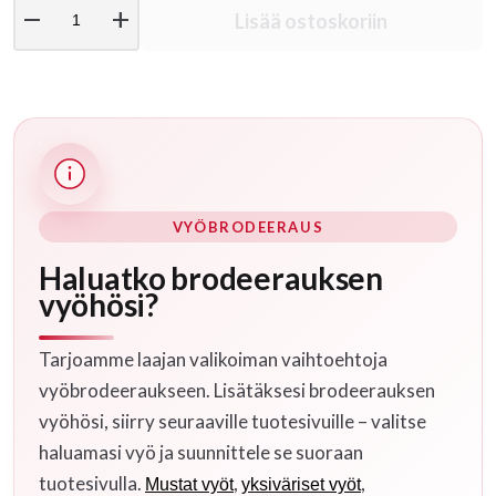
remove
add
Lisää ostoskoriin
VYÖBRODEERAUS
Haluatko brodeerauksen
vyöhösi?
Tarjoamme laajan valikoiman vaihtoehtoja
vyöbrodeeraukseen. Lisätäksesi brodeerauksen
vyöhösi, siirry seuraaville tuotesivuille – valitse
haluamasi vyö ja suunnittele se suoraan
tuotesivulla.
,
,
Mustat vyöt
yksiväriset vyöt