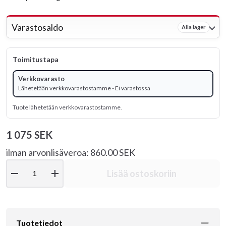
Varastosaldo
Alla lager
Toimitustapa
Verkkovarasto
Lähetetään verkkovarastostamme - Ei varastossa
Tuote lähetetään verkkovarastostamme.
1 075 SEK
ilman arvonlisäveroa: 860.00 SEK
remove
add
Lisää ostoskoriin
Tuotetiedot