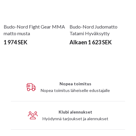
Budo-Nord Fight Gear MMA
Budo-Nord Judomatto
matto musta
Tatami Hyväksytty
1 974 SEK
Alkaen 1 623 SEK
Nopea toimitus
Nopea toimitus läheiselle edustajalle
Klubi alennukset
Hyödynnä tarjoukset ja alennukset