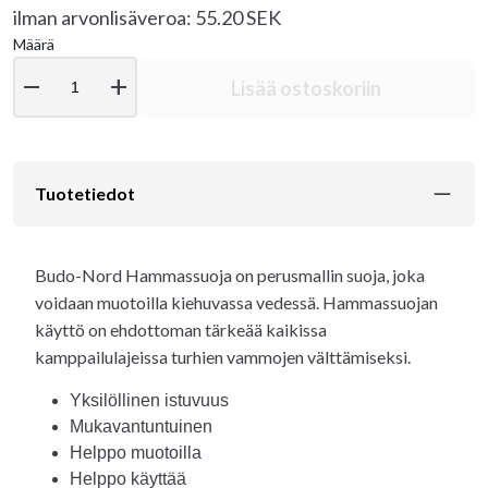
ilman arvonlisäveroa: 55.20 SEK
Määrä
remove
add
Lisää ostoskoriin
Tuotetiedot
Budo-Nord Hammassuoja on perusmallin suoja, joka
voidaan muotoilla kiehuvassa vedessä. Hammassuojan
käyttö on ehdottoman tärkeää kaikissa
kamppailulajeissa turhien vammojen välttämiseksi.
Yksilöllinen istuvuus
Mukavantuntuinen
Helppo muotoilla
Helppo käyttää