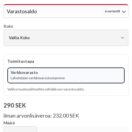
Varastosaldo
6 variantit
Koko
Toimitustapa
Verkkovarasto
Lähetetään verkkovarastostamme
Valitse tuotevaihtoehto nähdäksesi varastosaldo.
290 SEK
ilman arvonlisäveroa: 232.00 SEK
Määrä