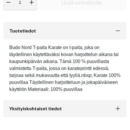
remove
add
Lisää ostoskoriin
Tuotetiedot
Budo Nord T-paita Karate on t-paita, joka on
täydellinen käytettäväksi kovan harjoittelun aikana tai
kaupunkipäivän aikana. Tämä 100 % puuvillasta
valmistettu T-paita, jossa on karateprintti edessä,
tarjoaa sekä mukavuutta että tyyliä.nbsp; Karate 100%
puuvillaa Täydellinen harjoitteluun ja jokapäiväiseen
käyttöön Materiaali: 100% puuvillaa
Yksityiskohtaiset tiedot