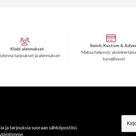
Swish, Kustom & Adye
Klubi alennukset
Maksa helposti, yksinkertaise
ödynnä tarjoukset ja alennukset
turvallisesti
ia ja tarjouksia suoraan sähköpostiisi.
äytäntömme.