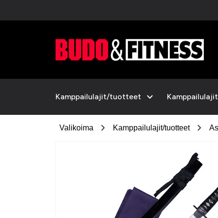
expand_more
Kamppailulajit/tuotteet
Kamppailulajit
chevron_right
chevron_right
Valikoima
Kamppailulajit/tuotteet
As