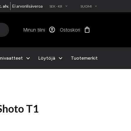
. alv.
Ei arvonlisäveroa
SEK - KR
SUOMI
EXPAND_MORE
EXPAND_MORE
account_circle
shopping_bag
Minun tilini
Ostoskori
expand_more
expand_more
nivaatteet
Löytöjä
Tuotemerkit
Shoto T1