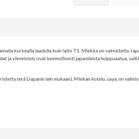
malla korkealla laadulla kuin Iaito T1. Miekka on valmistettu Jap
dat ja viimeistely ovat luonnollisesti japanilaista huippuaatua, va
stetty terä (Japanin lain mukaan). Miekan kotelo, saya, on valmiste