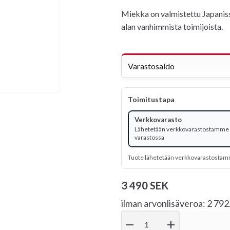
Miekka on valmistettu Japaniss
alan vanhimmista toimijoista.
Varastosaldo
Toimitustapa
Verkkovarasto
Lähetetään verkkovarastostamme -
varastossa
Tuote lähetetään verkkovarastosta
3 490 SEK
ilman arvonlisäveroa: 2 79
remove
add