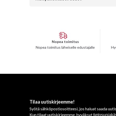
Nopea toimitus
Nopea toimitus läheiselle edustajalle
Hy
Tilaa uutiskirjeemme!
Syötä sähköpostiosoitteesi, jos haluat saada uutis
Kun tilaat uutiskirjeemme, hyväksyt
tietosuojak