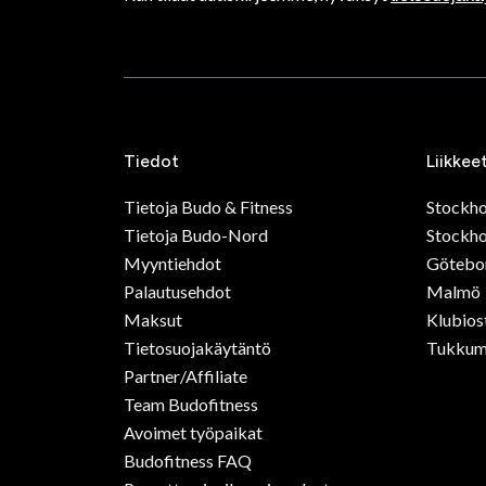
Tiedot
Liikkee
Tietoja Budo & Fitness
Stockh
Tietoja Budo-Nord
Stockho
Myyntiehdot
Götebo
Palautusehdot
Malmö
Maksut
Klubios
Tietosuojakäytäntö
Tukkum
Partner/Affiliate
Team Budofitness
Avoimet työpaikat
Budofitness FAQ