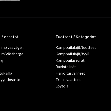
t / osastot
Tuotteet / Kategoriat
olm Sveavägen
Kamppailulajit/tuotteet
lm Västberga
Kamppailulajit/tyyli
rg
Kamppailuseurat
Ravintolisät
toksilla
Harjoitusvälineet
yyntiosasto
Treenivaatteet
Löytöjä