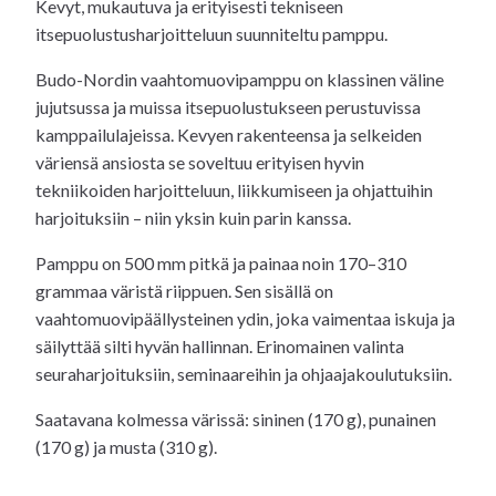
Kevyt, mukautuva ja erityisesti tekniseen
itsepuolustusharjoitteluun suunniteltu pamppu.
Budo-Nordin vaahtomuovipamppu on klassinen väline
jujutsussa ja muissa itsepuolustukseen perustuvissa
kamppailulajeissa. Kevyen rakenteensa ja selkeiden
väriensä ansiosta se soveltuu erityisen hyvin
tekniikoiden harjoitteluun, liikkumiseen ja ohjattuihin
harjoituksiin – niin yksin kuin parin kanssa.
Pamppu on 500 mm pitkä ja painaa noin 170–310
grammaa väristä riippuen. Sen sisällä on
vaahtomuovipäällysteinen ydin, joka vaimentaa iskuja ja
säilyttää silti hyvän hallinnan. Erinomainen valinta
seuraharjoituksiin, seminaareihin ja ohjaajakoulutuksiin.
Saatavana kolmessa värissä: sininen (170 g), punainen
(170 g) ja musta (310 g).