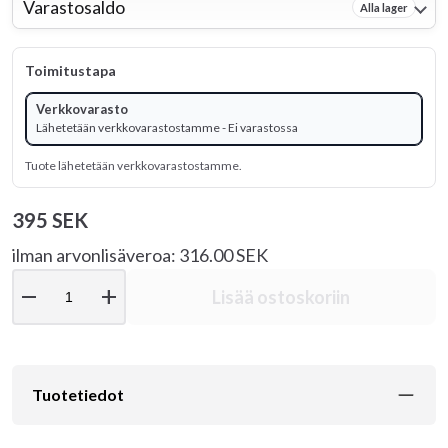
Varastosaldo
Alla lager
Toimitustapa
Verkkovarasto
Lähetetään verkkovarastostamme - Ei varastossa
Tuote lähetetään verkkovarastostamme.
395 SEK
ilman arvonlisäveroa: 316.00 SEK
remove
add
Lisää ostoskoriin
Tuotetiedot