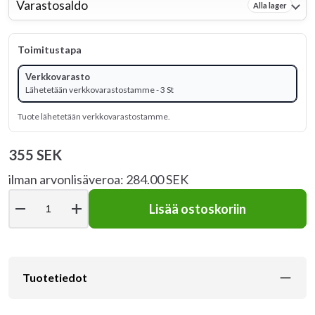
Varastosaldo
Alla lager
Toimitustapa
Verkkovarasto
Lähetetään verkkovarastostamme - 3 St
Tuote lähetetään verkkovarastostamme.
355 SEK
ilman arvonlisäveroa: 284.00 SEK
remove
add
Lisää ostoskoriin
Tuotetiedot