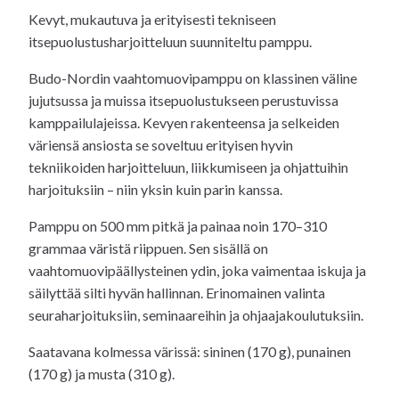
Kevyt, mukautuva ja erityisesti tekniseen
itsepuolustusharjoitteluun suunniteltu pamppu.
Budo-Nordin vaahtomuovipamppu on klassinen väline
jujutsussa ja muissa itsepuolustukseen perustuvissa
kamppailulajeissa. Kevyen rakenteensa ja selkeiden
väriensä ansiosta se soveltuu erityisen hyvin
tekniikoiden harjoitteluun, liikkumiseen ja ohjattuihin
harjoituksiin – niin yksin kuin parin kanssa.
Pamppu on 500 mm pitkä ja painaa noin 170–310
grammaa väristä riippuen. Sen sisällä on
vaahtomuovipäällysteinen ydin, joka vaimentaa iskuja ja
säilyttää silti hyvän hallinnan. Erinomainen valinta
seuraharjoituksiin, seminaareihin ja ohjaajakoulutuksiin.
Saatavana kolmessa värissä: sininen (170 g), punainen
(170 g) ja musta (310 g).