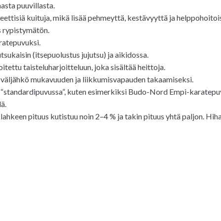
sta puuvillasta.
eettisiä kuituja, mikä lisää pehmeyttä, kestävyyttä ja helppohoitoi
es rypistymätön.
ratepuvuksi.
sukaisin (itsepuolustus jujutsu) ja aikidossa.
itettu taisteluharjoitteluun, joka sisältää heittoja.
on väljähkö mukavuuden ja liikkumisvapauden takaamiseksi.
n “standardipuvussa”, kuten esimerkiksi Budo-Nord Empi-karatepu
ä.
lahkeen pituus kutistuu noin 2–4 % ja takin pituus yhtä paljon. Hih