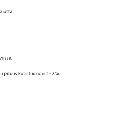
suutta.
vussa.
an pituus kutistuu noin 1–2 %.