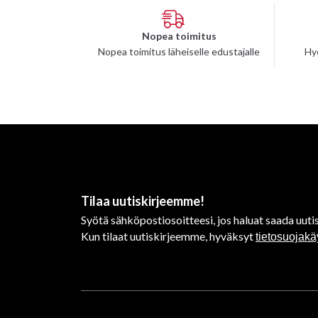
Nopea toimitus
Nopea toimitus läheiselle edustajalle
Hy
Tilaa uutiskirjeemme!
Syötä sähköpostiosoitteesi, jos haluat saada uutis
Kun tilaat uutiskirjeemme, hyväksyt
tietosuojak