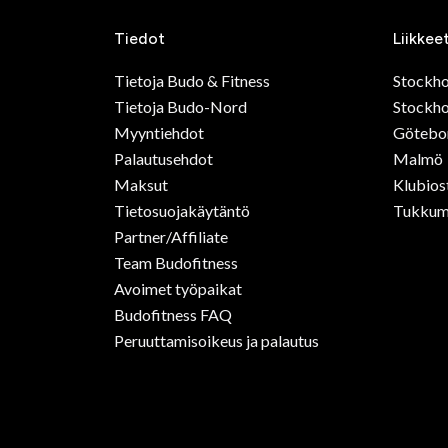
Tiedot
Liikkee
Tietoja Budo & Fitness
Stockh
Tietoja Budo-Nord
Stockho
Myyntiehdot
Götebo
Palautusehdot
Malmö
Maksut
Klubios
Tietosuojakäytäntö
Tukkum
Partner/Affiliate
Team Budofitness
Avoimet työpaikat
Budofitness FAQ
Peruuttamisoikeus ja palautus