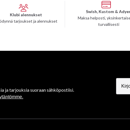
Swish, Kustom & Adye
Klubi alennukset
Maksa helposti, yksinkertaise
ödynnä tarjoukset ja alennukset
turvallisesti
ia ja tarjouksia suoraan sähköpostiisi.
äytäntömme.