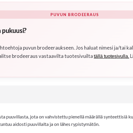
PUVUN BRODEERAUS
 pukuusi?
toehtoja puvun brodeeraukseen. Jos haluat nimesi ja/tai kal
alitse brodeeraus vastaavilta tuotesivuilta
L
tällä tuotesivulla.
puuvillasta, jota on vahvistettu pienellä määrällä synteettisiä ku
ntuu aidosti puuvillalta ja on lähes rypistymätön.