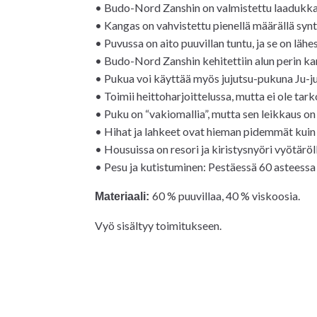
• Budo-Nord Zanshin on valmistettu laadukkaa
• Kangas on vahvistettu pienellä määrällä synt
• Puvussa on aito puuvillan tuntu, ja se on läh
• Budo-Nord Zanshin kehitettiin alun perin ka
• Pukua voi käyttää myös jujutsu-pukuna Ju-jut
• Toimii heittoharjoittelussa, mutta ei ole tarko
• Puku on “vakiomallia”, mutta sen leikkaus 
• Hihat ja lahkeet ovat hieman pidemmät kui
• Housuissa on resori ja kiristysnyöri vyötäröll
• Pesu ja kutistuminen: Pestäessä 60 asteessa 
60 % puuvillaa, 40 % viskoosia.
Materiaali:
Vyö sisältyy toimitukseen.