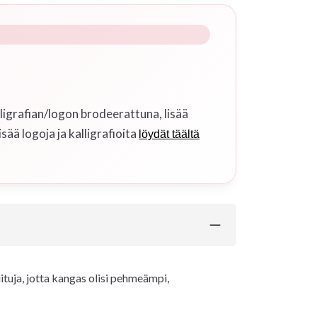
ligrafian/logon brodeerattuna, lisää
isää logoja ja kalligrafioita
löydät täältä
ituja, jotta kangas olisi pehmeämpi,