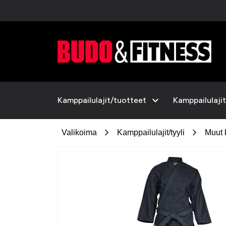
expand_more
Kamppailulajit/tuotteet
Kamppailulajit
chevron_right
chevron_right
Valikoima
Kamppailulajit/tyyli
Muut 