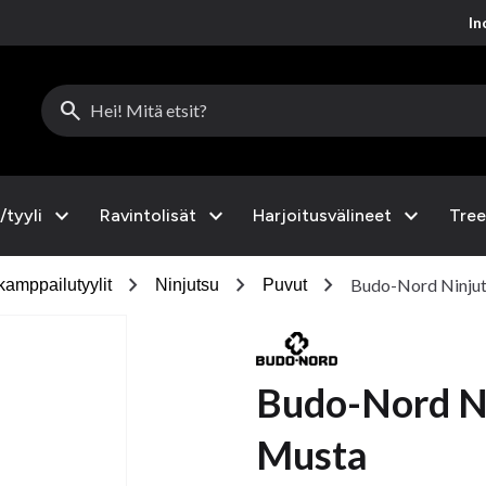
Inc
search
expand_more
expand_more
expand_more
/tyyli
Ravintolisät
Harjoitusvälineet
Tree
chevron_right
chevron_right
chevron_right
Budo-Nord Ninjut
kamppailutyylit
Ninjutsu
Puvut
Budo-Nord Ni
Musta