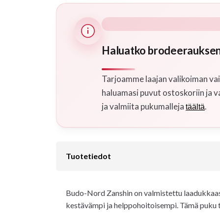
Haluatko brodeerauksen
Tarjoamme laajan valikoiman vaih
haluamasi puvut ostoskoriin ja v
ja valmiita pukumalleja
.
täältä
Tuotetiedot
Budo-Nord Zanshin on valmistettu laadukkaasta 
kestävämpi ja helppohoitoisempi. Tämä puku tu