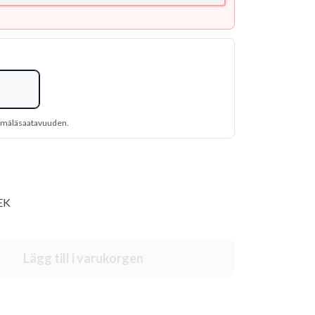
yymäläsaatavuuden.
SEK
Lägg till i varukorgen