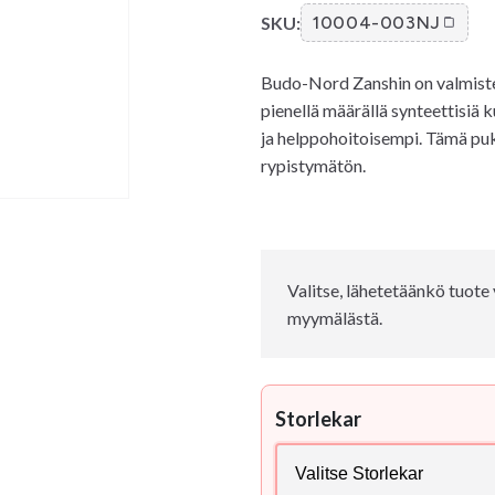
SKU:
10004-003NJ
Budo-Nord Zanshin on valmistet
pienellä määrällä synteettisiä 
ja helppohoitoisempi. Tämä puku
rypistymätön.
Valitse, lähetetäänkö tuot
myymälästä.
Storlekar