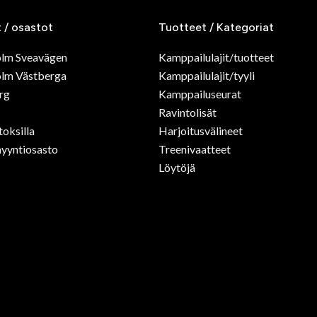
t / osastot
Tuotteet / Kategoriat
olm Sveavägen
Kamppailulajit/tuotteet
lm Västberga
Kamppailulajit/tyyli
rg
Kamppailuseurat
Ravintolisät
toksilla
Harjoitusvälineet
yyntiosasto
Treenivaatteet
Löytöjä