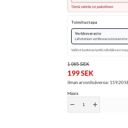
Tämä valinta on pakollinen
Toimitustapa
Verkkovarasto
Lähetetään verkkovarastostamme
Valitse tuotevariantti nähdäksesi m
1 065 SEK
199 SEK
ilman arvonlisäveroa: 159.20 
Määrä
remove
add