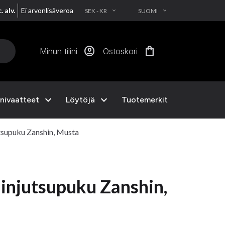
. alv.
Ei arvonlisäveroa
SEK - KR
SUOMI
EXPAND_MORE
EXPAND_MORE
account_circle
shopping_bag
Minun tilini
Ostoskori
expand_more
expand_more
nivaatteet
Löytöjä
Tuotemerkit
supuku Zanshin, Musta
njutsupuku Zanshin,