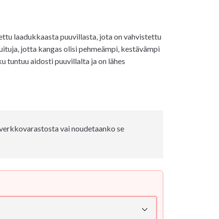
tu laadukkaasta puuvillasta, jota on vahvistettu
kuituja, jotta kangas olisi pehmeämpi, kestävämpi
 tuntuu aidosti puuvillalta ja on lähes
e verkkovarastosta vai noudetaanko se