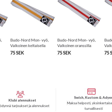
,
Budo-Nord Mon- vyö,
Budo-Nord Mon- vyö,
Bud
Valkoinen keltaisella
Valkoinen oranssilla
Valk
raidalla
raidalla
raid
75 SEK
75 SEK
75 
Swish, Kustom & Adye
Klubi alennukset
Maksa helposti, yksinkertaise
ödynnä tarjoukset ja alennukset
turvallisesti