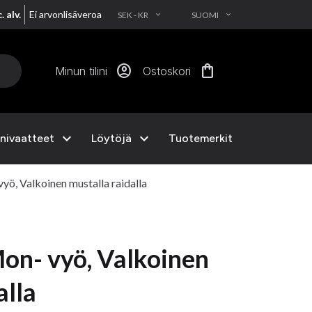
. alv.
Ei arvonlisäveroa
SEK - KR
SUOMI
EXPAND_MORE
EXPAND_MORE
account_circle
shopping_bag
Minun tilini
Ostoskori
expand_more
expand_more
nivaatteet
Löytöjä
Tuotemerkit
ö, Valkoinen mustalla raidalla
n- vyö, Valkoinen
alla