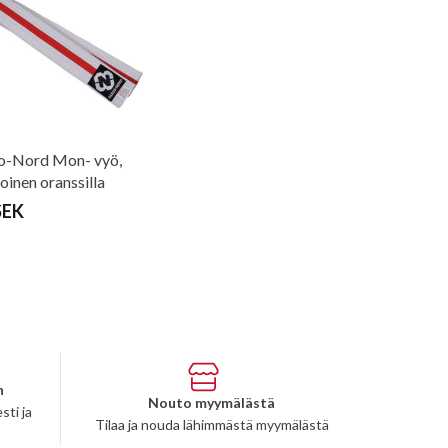
o-Nord Mon- vyö,
oinen oranssilla
alla
SEK
n
Nouto myymälästä
sti ja
Tilaa ja nouda lähimmästä myymälästä