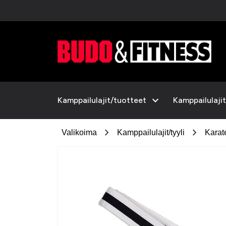
expand_more
Kamppailulajit/tuotteet
Kamppailulajit
chevron_right
chevron_right
Valikoima
Kamppailulajit/tyyli
Karat