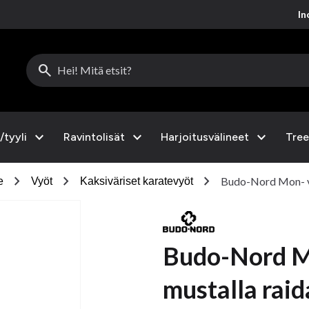
Inc
search
expand_more
expand_more
expand_more
/tyyli
Ravintolisät
Harjoitusvälineet
Tree
chevron_right
chevron_right
chevron_right
Budo-Nord Mon- vy
e
Vyöt
Kaksiväriset karatevyöt
Budo-Nord Mo
mustalla raid