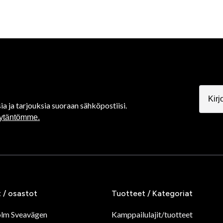
ia ja tarjouksia suoraan sähköpostiisi.
äytäntömme.
t / osastot
Tuotteet / Kategoriat
olm Sveavägen
Kamppailulajit/tuotteet