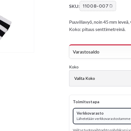
SKU:
11008-007
Puuvillavyö, noin 45 mm leveä, v
Koko: pituus senttimetreinä.
Varastosaldo
Koko
Toimitustapa
Verkkovarasto
Lähetetään verkkovarastostamme
Valitse tuotevaihtoehto nähdäksesi v