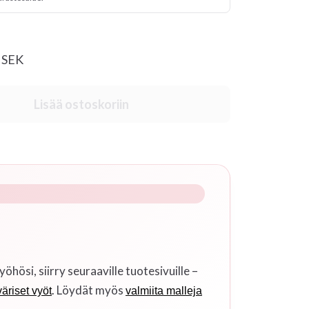
0 SEK
Lisää ostoskoriin
si, siirry seuraaville tuotesivuille –
. Löydät myös
äriset vyöt
valmiita malleja