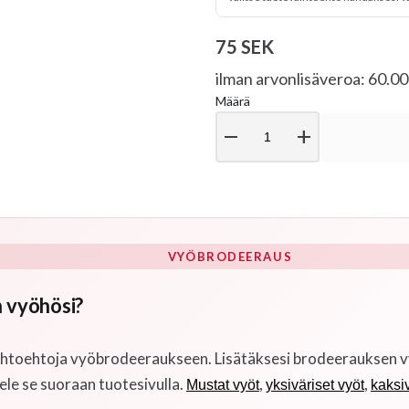
75 SEK
ilman arvonlisäveroa: 60.0
Määrä
remove
add
VYÖBRODEERAUS
 vyöhösi?
htoehtoja vyöbrodeeraukseen. Lisätäksesi brodeerauksen vyöhö
ele se suoraan tuotesivulla.
,
,
Mustat vyöt
yksiväriset vyöt
kaksiv