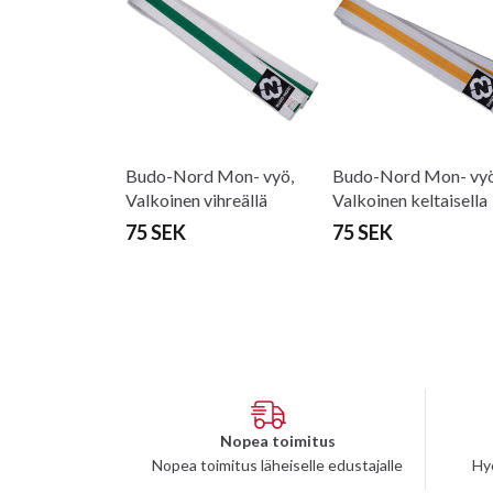
Budo-Nord Mon- vyö,
Budo-Nord Mon- vyö
Valkoinen vihreällä
Valkoinen keltaisella
raidalla
raidalla
75 SEK
75 SEK
Nopea toimitus
Nopea toimitus läheiselle edustajalle
Hy