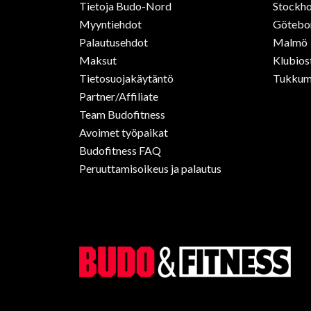
Tietoja Budo-Nord
Stockho
Myyntiehdot
Götebo
Palautusehdot
Malmö
Maksut
Klubios
Tietosuojakäytäntö
Tukkum
Partner/Affiliate
Team Budofitness
Avoimet työpaikat
Budofitness FAQ
Peruuttamisoikeus ja palautus