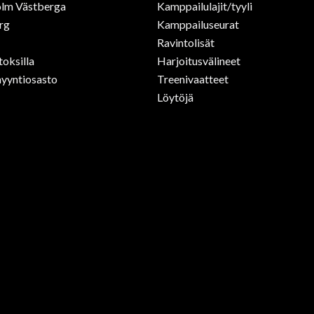
lm Västberga
Kamppailulajit/tyyli
rg
Kamppailuseurat
Ravintolisät
toksilla
Harjoitusvälineet
yyntiosasto
Treenivaatteet
Löytöjä