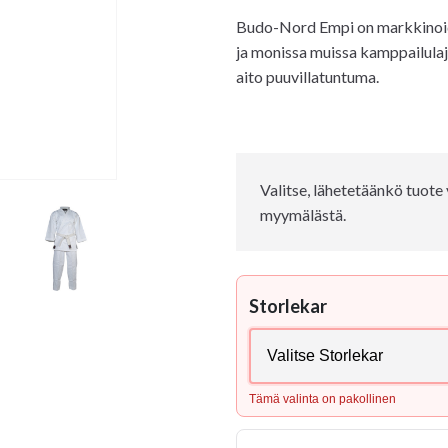
Budo-Nord Empi on markkinoiden
ja monissa muissa kamppailulaje
aito puuvillatuntuma.
Valitse, lähetetäänkö tuot
myymälästä.
Storlekar
Tämä valinta on pakollinen