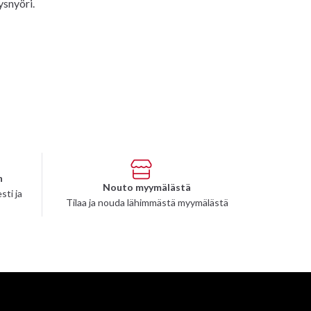
ysnyöri.
n
Nouto myymälästä
sti ja
Tilaa ja nouda lähimmästä myymälästä