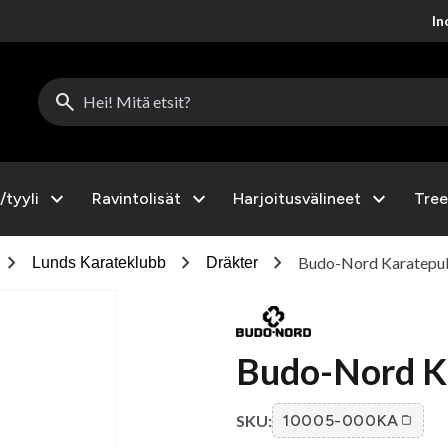
Inc
search
expand_more
expand_more
expand_more
/tyyli
Ravintolisät
Harjoitusvälineet
Tree
chevron_right
chevron_right
chevron_right
Budo-Nord Karatepu
Lunds Karateklubb
Dräkter
Budo-Nord K
SKU:
10005-000KA