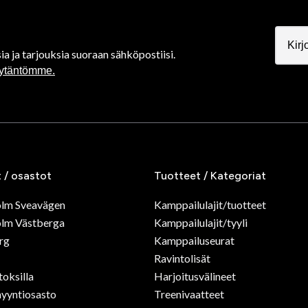
ia ja tarjouksia suoraan sähköpostiisi.
äytäntömme.
t / osastot
Tuotteet / Kategoriat
olm Sveavägen
Kamppailulajit/tuotteet
lm Västberga
Kamppailulajit/tyyli
rg
Kamppailuseurat
Ravintolisät
toksilla
Harjoitusvälineet
yyntiosasto
Treenivaatteet