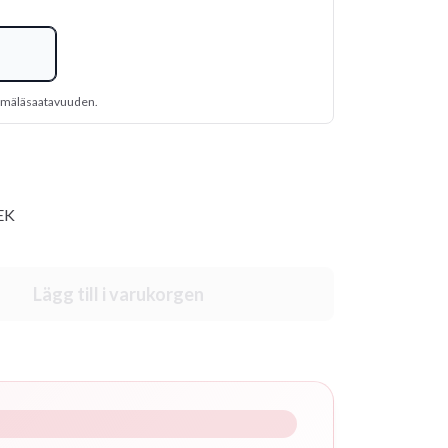
yymäläsaatavuuden.
SEK
Lägg till i varukorgen