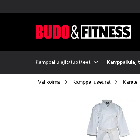
expand_more
Kamppailulajit/tuotteet
Kamppailulajit
chevron_right
chevron_right
Valikoima
Kamppailuseurat
Karate