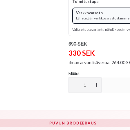
Toimitustapa
Verkkovarasto
Lähetetään verkkovarastostamme
Valitse tuotevariantti nähdäksesi m
690 SEK
330 SEK
ilman arvonlisäveroa: 264.00 
Määrä
remove
add
PUVUN BRODEERAUS