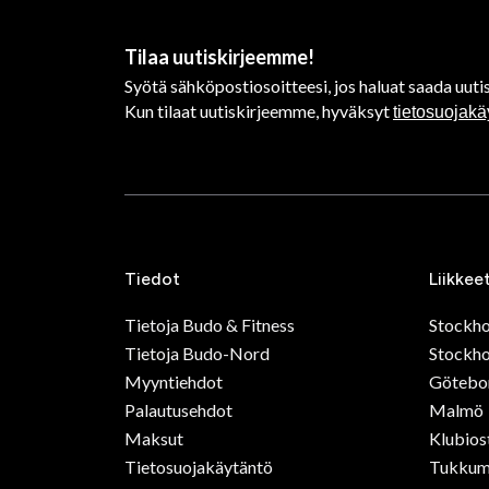
Tilaa uutiskirjeemme!
Syötä sähköpostiosoitteesi, jos haluat saada uutis
Kun tilaat uutiskirjeemme, hyväksyt
tietosuojak
Tiedot
Liikkee
Tietoja Budo & Fitness
Stockh
Tietoja Budo-Nord
Stockho
Myyntiehdot
Götebo
Palautusehdot
Malmö
Maksut
Klubios
Tietosuojakäytäntö
Tukkum