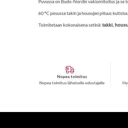
Puvussa on Budo-Nordin vakiomitoitus ja se to
60 °C pesussa takin ja housujen pituus kutistu
Toimitetaan kokonaisena setinä:
takki, housu
Nopea toimitus
Nopea toimitus läheiselle edustajalle
Hy