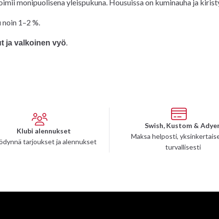
imii monipuolisena yleispukuna. Housuissa on kuminauha ja kirist
u noin 1–2 %.
.
t ja valkoinen vyö
Swish, Kustom & Adye
Klubi alennukset
Maksa helposti, yksinkertaise
ödynnä tarjoukset ja alennukset
turvallisesti