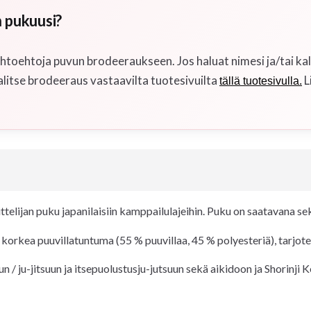
 pukuusi?
toehtoja puvun brodeeraukseen. Jos haluat nimesi ja/tai kal
alitse brodeeraus vastaavilta tuotesivuilta
L
tällä tuotesivulla.
ittelijan puku japanilaisiin kamppailulajeihin. Puku on saatavana s
 korkea puuvillatuntuma (55 % puuvillaa, 45 % polyesteriä), tarjo
n / ju-jitsuun ja itsepuolustusju-jutsuun sekä aikidoon ja Shorinji