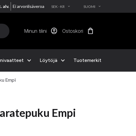
. alv.
Ei arvonlisäveroa
SEK - KR
SUOMI
EXPAND_MORE
EXPAND_MORE
account_circle
shopping_bag
Minun tilini
Ostoskori
expand_more
expand_more
nivaatteet
Löytöjä
Tuotemerkit
ku Empi
aratepuku Empi