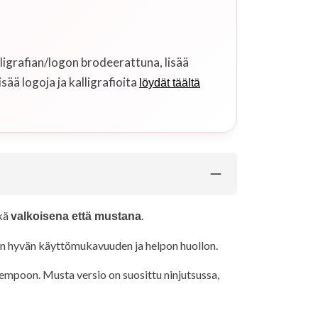
ligrafian/logon brodeerattuna, lisää
isää logoja ja kalligrafioita
löydät täältä
ekä
.
valkoisena että mustana
ten hyvän käyttömukavuuden ja helpon huollon.
 Kempoon. Musta versio on suosittu ninjutsussa,