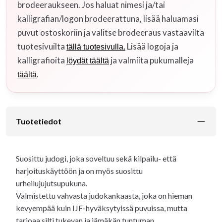
brodeeraukseen. Jos haluat nimesi ja/tai
kalligrafian/logon brodeerattuna, lisää haluamasi
puvut ostoskoriin ja valitse brodeeraus vastaavilta
tuotesivuilta
Lisää logoja ja
tällä tuotesivulla.
kalligrafioita
ja valmiita pukumalleja
löydät täältä
.
täältä
Tuotetiedot
Suosittu judogi, joka soveltuu sekä kilpailu- että
harjoituskäyttöön ja on myös suosittu
urheilujujutsupukuna.
Valmistettu vahvasta judokankaasta, joka on hieman
kevyempää kuin IJF-hyväksytyissä puvuissa, mutta
tarjoaa silti tukevan ja jämäkän tuntuman.