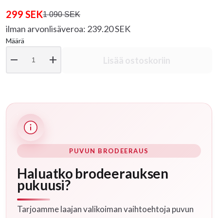
299 SEK
1 090 SEK
ilman arvonlisäveroa: 239.20 SEK
Määrä
remove
add
Lisää ostoskoriin
PUVUN BRODEERAUS
Haluatko brodeerauksen
pukuusi?
Tarjoamme laajan valikoiman vaihtoehtoja puvun