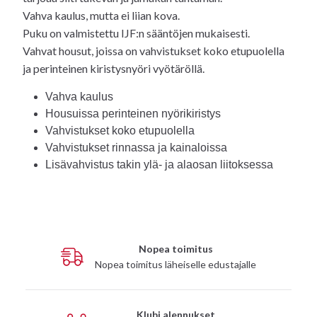
Vahva kaulus, mutta ei liian kova.
Puku on valmistettu IJF:n sääntöjen mukaisesti.
Vahvat housut, joissa on vahvistukset koko etupuolella
ja perinteinen kiristysnyöri vyötäröllä.
Vahva kaulus
Housuissa perinteinen nyörikiristys
Vahvistukset koko etupuolella
Vahvistukset rinnassa ja kainaloissa
Lisävahvistus takin ylä- ja alaosan liitoksessa
Nopea toimitus
Nopea toimitus läheiselle edustajalle
Klubi alennukset