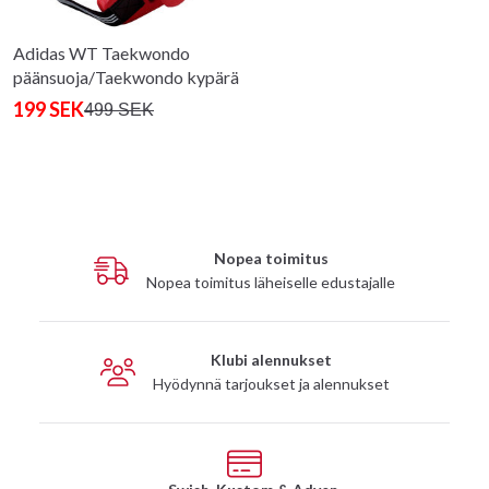
Adidas WT Taekwondo
päänsuoja/Taekwondo kypärä
punainen
199 SEK
499 SEK
Nopea toimitus
Nopea toimitus läheiselle edustajalle
Klubi alennukset
Hyödynnä tarjoukset ja alennukset