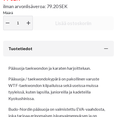
ilman arvonlisäveroa: 79.20 SEK
Määrä
remove
add
Lisää ostoskoriin
Tuotetiedot
Pääsuoja taekwondon ja karaten harjoitteluun.
Pääsuoja / taekwondokypärä on pakollinen varuste
WTF-taekwondon kilpailuissa sekä useissa muissa
tyyleissä, kuten lapsilla, junioreilla ja kadeteilla
Kyokushinissa.
Budo-Nordin pääsuoja on valmistettu EVA-vaahdosta,
joka tarjoaa erinomaisen iskunvaimennuksen ja on