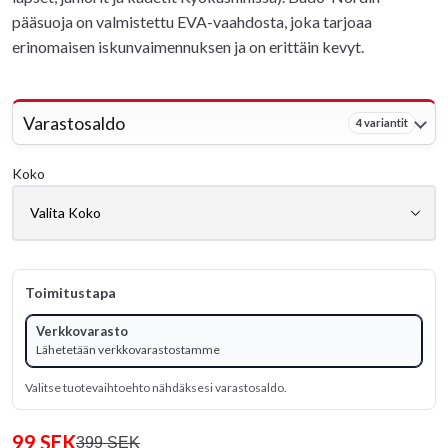
pääsuoja on valmistettu EVA-vaahdosta, joka tarjoaa
erinomaisen iskunvaimennuksen ja on erittäin kevyt.
Varastosaldo
4 variantit
Koko
Toimitustapa
Verkkovarasto
Lähetetään verkkovarastostamme
Valitse tuotevaihtoehto nähdäksesi varastosaldo.
99 SEK
399 SEK