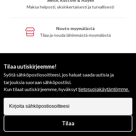
Swish, Kustom & Adyen
Maksa helposti, yksinkertaisesti ja turvallisesti
Nouto myymälästä
Tilaa ja nouda lähimmästä myymälästä
Tilaa uutiskirjeemme!
Syötä sähköpostiosoitteesi, jos haluat saada uutisia ja
tarjouksia suoraan sähköpostiisi.
Kun tilaat uutiskirjeemme, hyväksyt
tietosuojakäytäntömme.
Tilaa