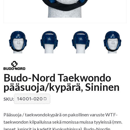
Budo-Nord Taekwondo
pääsuoja/kypärä, Sininen
SKU:
14001-020
Pääsuoja / taekwondokypärä on pakollinen varuste WTF-
taekwondon kilpailuissa sekä monissa muissa tyyleissä (mm.
lapset, juniorit ja kadetit Kyokushinissa). Budo-Nordin