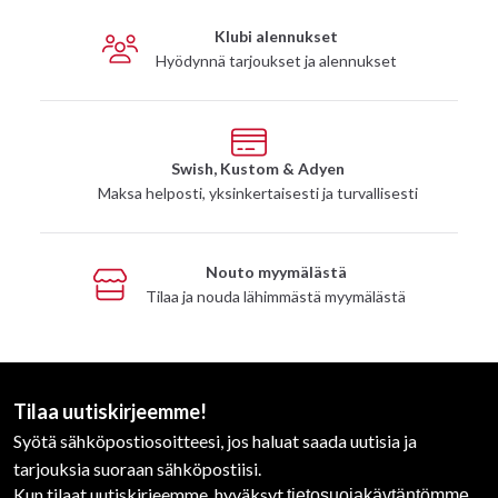
Klubi alennukset
Hyödynnä tarjoukset ja alennukset
Swish, Kustom & Adyen
Maksa helposti, yksinkertaisesti ja turvallisesti
Nouto myymälästä
Tilaa ja nouda lähimmästä myymälästä
Tilaa uutiskirjeemme!
Syötä sähköpostiosoitteesi, jos haluat saada uutisia ja
tarjouksia suoraan sähköpostiisi.
Kun tilaat uutiskirjeemme, hyväksyt
tietosuojakäytäntömme.