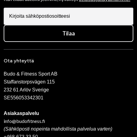
Tilaa
Ota yhteyttä
Budo & Fitness Sport AB
Staffanstorpsvägen 115
232 61 Arlöv Sverige
SE556053342301
Asiakaspalvelu
info@budofitness.fi
(Sähköposti nopeinta mahdollista palvelua varten)
+468-673 33 50