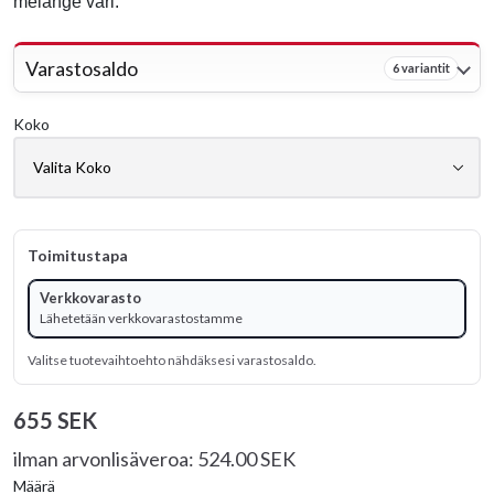
melange väri.
Varastosaldo
6 variantit
Koko
Toimitustapa
Verkkovarasto
Lähetetään verkkovarastostamme
Valitse tuotevaihtoehto nähdäksesi varastosaldo.
655 SEK
ilman arvonlisäveroa: 524.00 SEK
Määrä