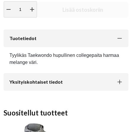
remove
add
Lisää ostoskoriin
Tuotetiedot
Tyylikäs Taekwondo hupullinen collegepaita harmaa
melange väri.
Yksityiskohtaiset tiedot
Suositellut tuotteet