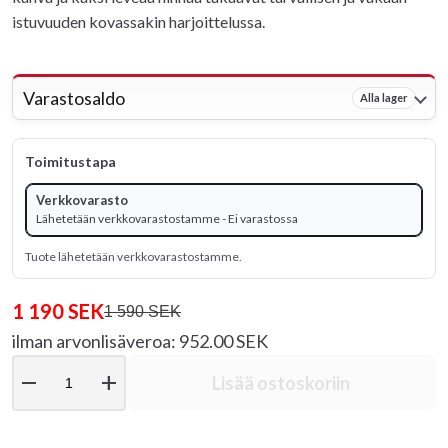
istuvuuden kovassakin harjoittelussa.
Varastosaldo
Alla lager
Toimitustapa
Verkkovarasto
Lähetetään verkkovarastostamme - Ei varastossa
Tuote lähetetään verkkovarastostamme.
1 190 SEK
1 590 SEK
ilman arvonlisäveroa: 952.00 SEK
remove
add
Lisää ostoskoriin