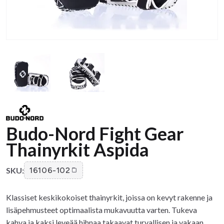
Budo-Nord Fight Gear
Thainyrkit Aspida
SKU:
16106-102
Klassiset keskikokoiset thainyrkit, joissa on kevyt rakenne ja
lisäpehmusteet optimaalista mukavuutta varten. Tukeva
kahva ja kaksi leveää hihnaa takaavat turvallisen ja vakaan