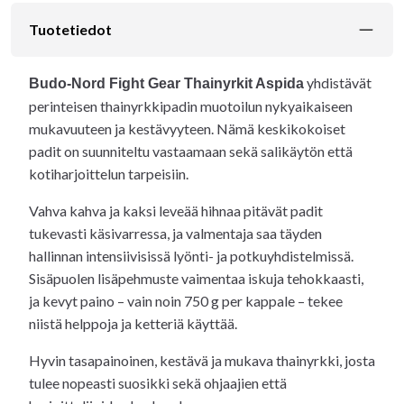
Tuotetiedot
yhdistävät
Budo-Nord Fight Gear Thainyrkit Aspida
perinteisen thainyrkkipadin muotoilun nykyaikaiseen
mukavuuteen ja kestävyyteen. Nämä keskikokoiset
padit on suunniteltu vastaamaan sekä salikäytön että
kotiharjoittelun tarpeisiin.
Vahva kahva ja kaksi leveää hihnaa pitävät padit
tukevasti käsivarressa, ja valmentaja saa täyden
hallinnan intensiivisissä lyönti- ja potkuyhdistelmissä.
Sisäpuolen lisäpehmuste vaimentaa iskuja tehokkaasti,
ja kevyt paino – vain noin 750 g per kappale – tekee
niistä helppoja ja ketteriä käyttää.
Hyvin tasapainoinen, kestävä ja mukava thainyrkki, josta
tulee nopeasti suosikki sekä ohjaajien että