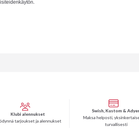
isiteidenkäytön.
Swish, Kustom & Adye
Klubi alennukset
Maksa helposti, yksinkertaise
ödynnä tarjoukset ja alennukset
turvallisesti