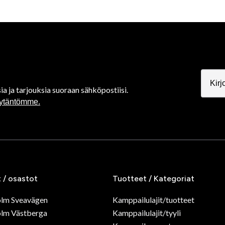
ia ja tarjouksia suoraan sähköpostiisi.
äytäntömme.
t / osastot
Tuotteet / Kategoriat
olm Sveavägen
Kamppailulajit/tuotteet
lm Västberga
Kamppailulajit/tyyli