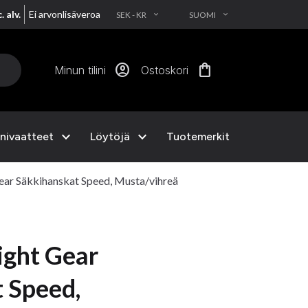
. alv.
Ei arvonlisäveroa
SEK - KR
SUOMI
EXPAND_MORE
EXPAND_MORE
account_circle
shopping_bag
Minun tilini
Ostoskori
expand_more
expand_more
nivaatteet
Löytöjä
Tuotemerkit
r Säkkihanskat Speed, ​​​​Musta/vihreä
ight Gear
eed, ​​​​