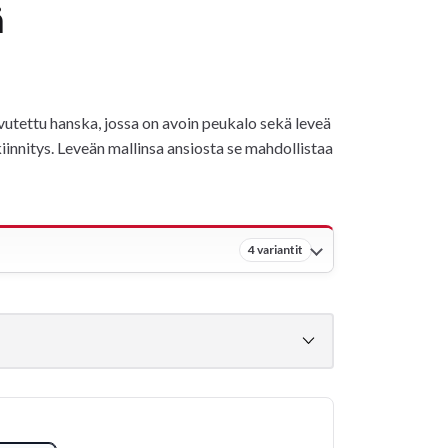
ä
tettu hanska, jossa on avoin peukalo sekä leveä
kiinnitys. Leveän mallinsa ansiosta se mahdollistaa
4 variantit