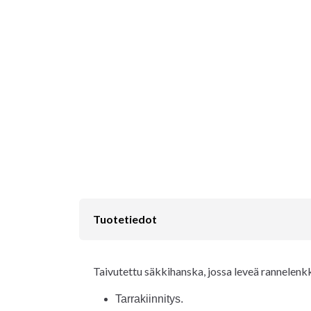
Tuotetiedot
Taivutettu säkkihanska, jossa leveä rannelenkk
Tarrakiinnitys.