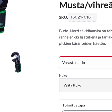
Musta/vihre
SKU:
15021-016
Budo-Nord säkkihanska on taivu
rannelenkki lisätukena ja tarra
pitkien käsisiteiden käytön.
Varastosaldo
Koko
Toimitustapa