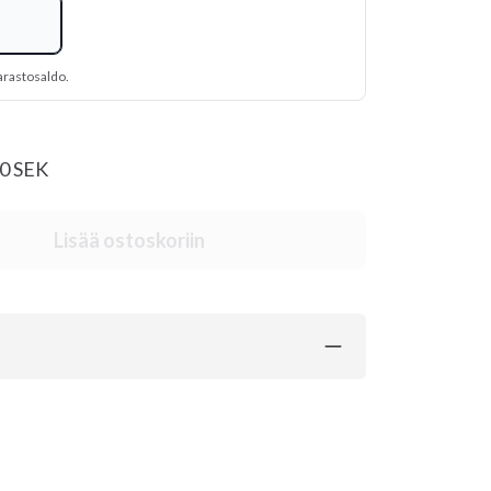
arastosaldo.
20 SEK
Lisää ostoskoriin