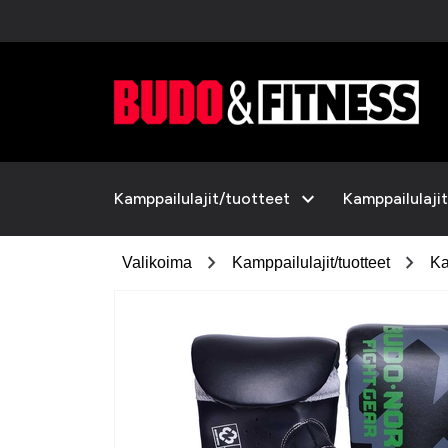
expand_more
Kamppailulajit/tuotteet
Kamppailulajit
chevron_right
chevron_right
Valikoima
Kamppailulajit/tuotteet
Ka