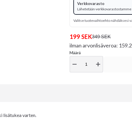
Verkkovarasto
Lähetetään verkkovarastostamme
Valitse tuotevaihtoehto nähdäksesi v
199 SEK
349 SEK
ilman arvonlisäveroa: 159.
Määrä
remove
add
i lisätukea varten.