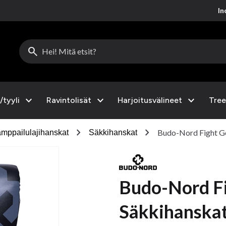
Inc
search
expand_more
expand_more
expand_more
/tyyli
Ravintolisät
Harjoitusvälineet
Tree
chevron_right
chevron_right
Budo-Nord Fight Gea
mppailulajihanskat
Säkkihanskat
Budo-Nord F
Säkkihanskat Sp