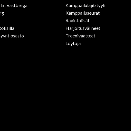
lm Västberga
Kamppailulajit/tyyli
rg
Kamppailuseurat
Ravintolisät
toksilla
Harjoitusvälineet
yyntiosasto
Treenivaatteet
Löytöjä