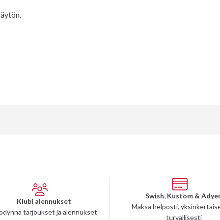
käytön.
Swish, Kustom & Adye
Klubi alennukset
Maksa helposti, yksinkertaise
ödynnä tarjoukset ja alennukset
turvallisesti