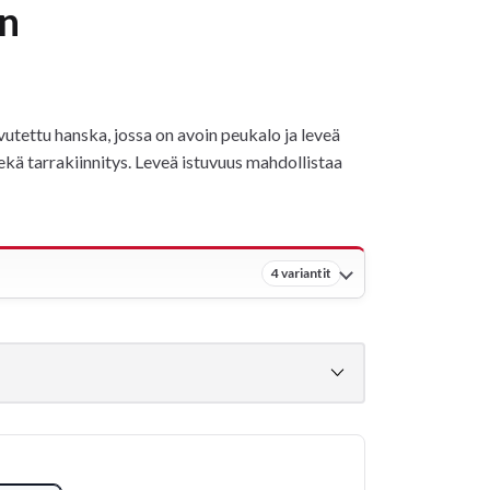
en
tettu hanska, jossa on avoin peukalo ja leveä
kä tarrakiinnitys. Leveä istuvuus mahdollistaa
4 variantit