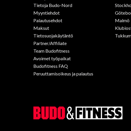
Tietoja Budo-Nord
Stockho
Myyntiehdot
Götebo
Palautusehdot
Malmö
Maksut
Klubios
Tietosuojakäytäntö
Tukkum
Partner/Affiliate
Team Budofitness
Avoimet työpaikat
Budofitness FAQ
Peruuttamisoikeus ja palautus