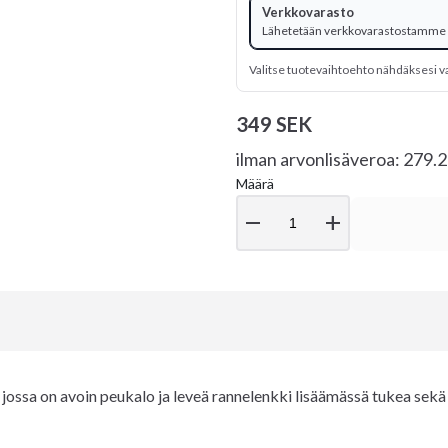
Verkkovarasto
Lähetetään verkkovarastostamme
Valitse tuotevaihtoehto nähdäksesi v
349 SEK
ilman arvonlisäveroa: 279.
Määrä
remove
add
ossa on avoin peukalo ja leveä rannelenkki lisäämässä tukea sekä 