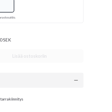
arastosaldo.
20 SEK
Lisää ostoskoriin
tarrakiinnitys