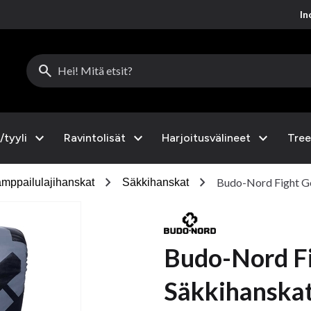
Inc
search
expand_more
expand_more
expand_more
/tyyli
Ravintolisät
Harjoitusvälineet
Tree
chevron_right
chevron_right
Budo-Nord Fight Ge
mppailulajihanskat
Säkkihanskat
Budo-Nord F
Säkkihanskat