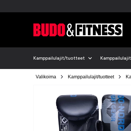
expand_more
Kamppailulajit/tuotteet
Kamppailulajit
chevron_right
chevron_right
Valikoima
Kamppailulajit/tuotteet
Ka