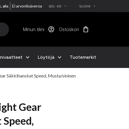
. alv.
Ei arvonlisäveroa
SEK - KR
SUOMI
EXPAND_MORE
EXPAND_MORE
account_circle
shopping_bag
Minun tilini
Ostoskori
expand_more
expand_more
nivaatteet
Löytöjä
Tuotemerkit
ar Säkkihanskat Speed, Musta/sininen
ight Gear
 Speed,