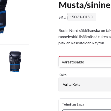
Musta/sinin
SKU:
15021-013
Budo-Nord säkkihanska on taivu
rannelenkki lisäämässä tukea se
pitkien käsisiteiden käytön.
Varastosaldo
Koko
Toimitustapa