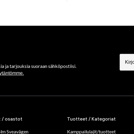
ia ja tarjouksia suoraan sähköpostiisi.
äytäntömme.
t / osastot
Tuotteet / Kategoriat
olm Sveavägen
Kamppailulajit/tuotteet