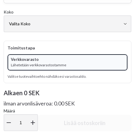
Koko
Toimitustapa
Verkkovarasto
Lähetetään verkkovarastostamme
Valitse tuotevaihtoehto nähdäksesi varastosaldo.
Alkaen
0 SEK
ilman arvonlisäveroa: 0.00 SEK
Määrä
remove
add
Lisää ostoskoriin