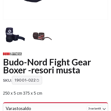
Budo-Nord Fight Gear
Boxer -resori musta
SKU:
19001-022
250 x 5 cm 375 x 5 cm
Varastosaldo
3 variantit