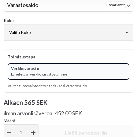
Varastosaldo
5 variantit
Koko
Toimitustapa
Verkkovarasto
Lähetetään verkkovarastostamme
Valitse tuotevaihtoehto nähdäksesi varastosaldo.
Alkaen
565 SEK
ilman arvonlisäveroa: 452.00 SEK
Määrä
remove
add
Lisää ostoskoriin