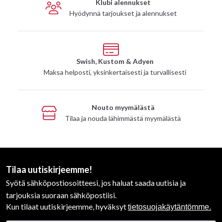
Klubi alennukset
Hyödynnä tarjoukset ja alennukset
Swish, Kustom & Adyen
Maksa helposti, yksinkertaisesti ja turvallisesti
Nouto myymälästä
Tilaa ja nouda lähimmästä myymälästä
Tilaa uutiskirjeemme!
Syötä sähköpostiosoitteesi, jos haluat saada uutisia ja
tarjouksia suoraan sähköpostiisi.
Kun tilaat uutiskirjeemme, hyväksyt
tietosuojakäytäntömme.